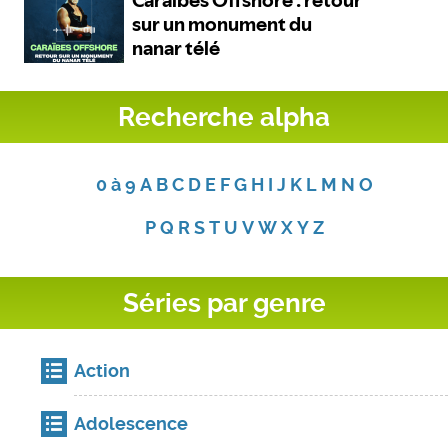
Recherche alpha
0 à 9
A
B
C
D
E
F
G
H
I
J
K
L
M
N
O
P
Q
R
S
T
U
V
W
X
Y
Z
Séries par genre
Action
Adolescence