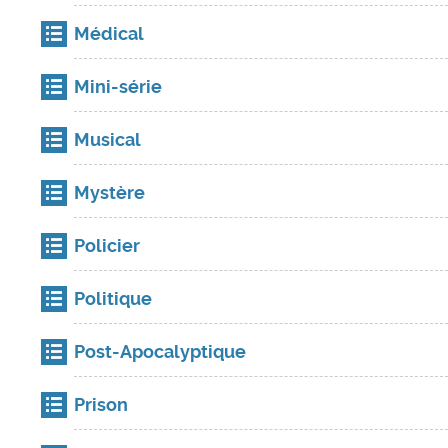
Médical
Mini-série
Musical
Mystère
Policier
Politique
Post-Apocalyptique
Prison