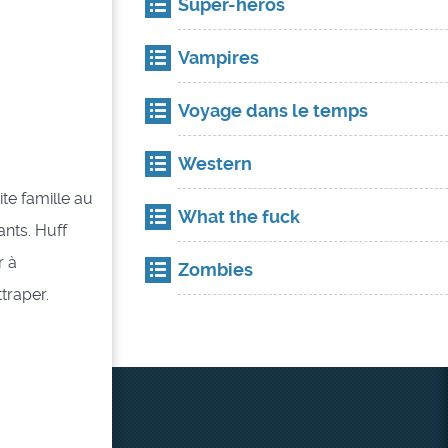
Super-héros
Vampires
Voyage dans le temps
Western
ite famille au
What the fuck
ants. Huff
r à
Zombies
traper.