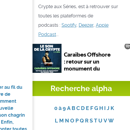
Crypte aux Séries, est à retrouver sur
toutes les plateformes de
podcasts :
Spotify
,
Deezer
,
Apple
Podcast
...
Recherche alpha
r au fil du
re de
 comment
0 à 9
A
B
C
D
E
F
G
H
I
J
K
uvelle
 son chagrin
L
M
N
O
P
Q
R
S
T
U
V
W
 Enfin,
monter toutes