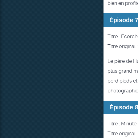
bien en profite
Épisode 
Titre : Écorch
Titre origina
Le père de Huf
plus grand ma
perd pieds et
photographier
Épisode 
Titre : Minute
Titre original