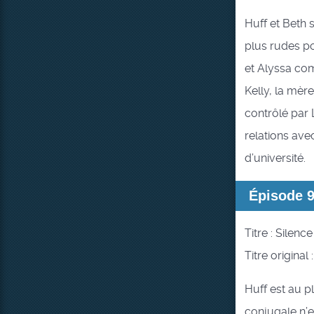
Huff et Beth 
plus rudes po
et Alyssa co
Kelly, la mèr
contrôlé par 
relations ave
d’université.
Épisode 
Titre : Silenc
Titre original
Huff est au pl
conjugale n’e