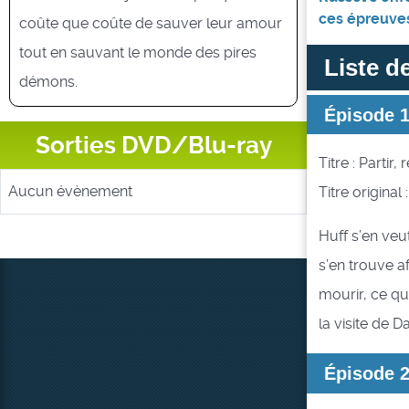
ces épreuves 
coûte que coûte de sauver leur amour
tout en sauvant le monde des pires
Liste d
démons.
Épisode 
Sorties DVD/Blu-ray
Titre : Partir, 
Aucun évènement
Titre original 
Huff s’en veu
s’en trouve a
mourir, ce qu
la visite de 
Épisode 