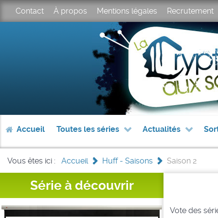
Contact
À propos
Mentions légales
Recrutement
Accueil
Toutes les séries
Actualités
Sor
Vous êtes ici :
Accueil
>
Huff - Saisons
>
Saison 2
Série à découvrir
Vote des série