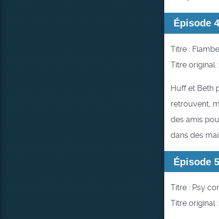
Épisode 
Titre : Flambe
Titre original
Huff et Beth 
retrouvent, m
des amis pour
dans des mai
Épisode 
Titre : Psy co
Titre origina