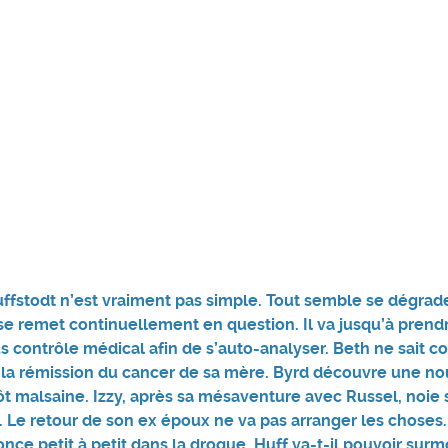
uffstodt n’est vraiment pas simple. Tout semble se dégrade
se remet continuellement en question. Il va jusqu’à prend
us contrôle médical afin de s’auto-analyser. Beth ne sait
à la rémission du cancer de sa mère. Byrd découvre une no
ôt malsaine. Izzy, après sa mésaventure avec Russel, noie
l. Le retour de son ex époux ne va pas arranger les choses.
once petit à petit dans la drogue. Huff va-t-il pouvoir sur