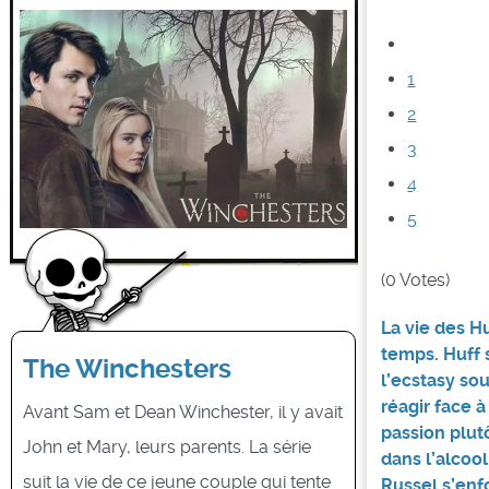
1
2
3
4
5
(0 Votes)
La vie des H
temps. Huff 
The Winchesters
l’ecstasy so
réagir face 
Avant Sam et Dean Winchester, il y avait
passion plut
John et Mary, leurs parents. La série
dans l’alcoo
suit la vie de ce jeune couple qui tente
Russel s’enf