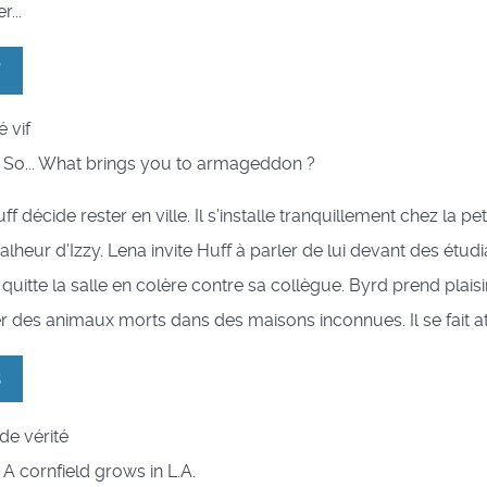
r...
7
é vif
l : So... What brings you to armageddon ?
f décide rester en ville. Il s’installe tranquillement chez la pet
lheur d’Izzy. Lena invite Huff à parler de lui devant des étudi
 quitte la salle en colère contre sa collègue. Byrd prend plaisi
 des animaux morts dans des maisons inconnues. Il se fait at
8
 de vérité
 : A cornfield grows in L.A.