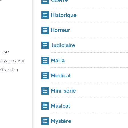
Historique
Horreur
Judiciaire
ls se
Mafia
n voyage avec
ffraction
Médical
Mini-série
Musical
Mystère