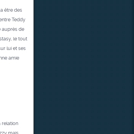
va être des
 entre Teddy
e auprès de
tasy, le tout
r lui et ses
enne amie
 relation
Izzy mais