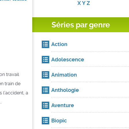
X
Y
Z
Séries par genre
Action
Adolescence
Animation
on travail
n train de
Anthologie
 l’accident, a
.
Aventure
Biopic