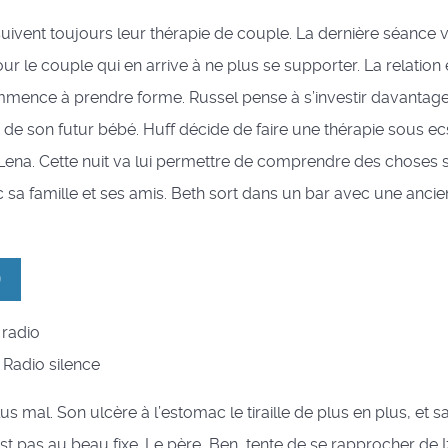
suivent toujours leur thérapie de couple. La dernière séance 
ur le couple qui en arrive à ne plus se supporter. La relation
mmence à prendre forme. Russel pense à s’investir davantag
e de son futur bébé. Huff décide de faire une thérapie sous ecs
Lena. Cette nuit va lui permettre de comprendre des choses su
c sa famille et ses amis. Beth sort dans un bar avec une anci
9
e radio
 : Radio silence
us mal. Son ulcère à l’estomac le tiraille de plus en plus, et sa
st pas au beau fixe. Le père, Ben, tente de se rapprocher de 