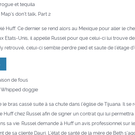
drogue et tequila
: Map’s don’t talk, Part 2
é Huff. Ce dernier se rend alors au Mexique pour aller le che
x Etats-Unis, il appelle Russel pour que celui-ci lui trouve de
y retrouvé, celui-ci semble perdre pied et saute de l’étage d’u
3
aison de fous
l : Whipped doggie
 le bras cassé suite à sa chute dans l’église de Tijuana. Il se 
Huff chez Russel afin de signer un contrat qui lui permettra 
s sa vie. Russel demande à Huff un avis professionnel sur l
de sa cliente Dauri. L’état de santé de la mère de Beth s’ag