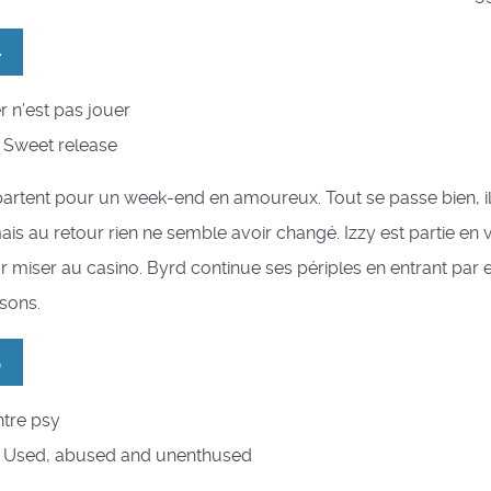
4
r n’est pas jouer
 : Sweet release
partent pour un week-end en amoureux. Tout se passe bien, i
ais au retour rien ne semble avoir changé. Izzy est partie e
 miser au casino. Byrd continue ses périples en entrant par e
sons.
5
ntre psy
l : Used, abused and unenthused