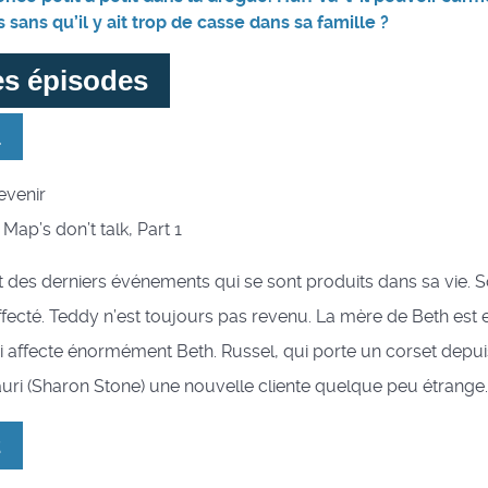
sans qu’il y ait trop de casse dans sa famille ?
es épisodes
1
revenir
: Map’s don’t talk, Part 1
t des derniers événements qui se sont produits dans sa vie. S
ffecté. Teddy n’est toujours pas revenu. La mère de Beth est e
i affecte énormément Beth. Russel, qui porte un corset depuis
Dauri (Sharon Stone) une nouvelle cliente quelque peu étrange..
2