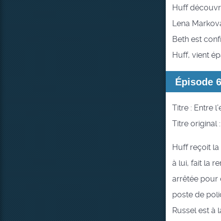
Huff découvre
Lena Markova 
Beth est confr
Huff, vient é
Épisode 
Titre : Entre l
Titre original
Huff reçoit l
à lui, fait la
arrêtée pour 
poste de poli
Russel est à 