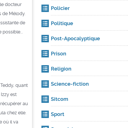
 le docteur
Policier
es de Mélody.
assistante de
Politique
possible...
Post-Apocalyptique
Prison
Religion
Science-fiction
. Teddy, quant
 Izzy est
Sitcom
a récupérer au
la chez elle.
Sport
 où il va