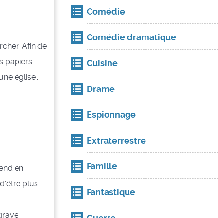
Comédie
Comédie dramatique
rcher. Afin de
s papiers.
Cuisine
ne église...
Drame
Espionnage
Extraterrestre
Famille
rend en
d’être plus
Fantastique
e
grave.
Guerre