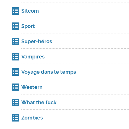
Sitcom
Sport
Super-héros
Vampires
Voyage dans le temps
Western
What the fuck
Zombies