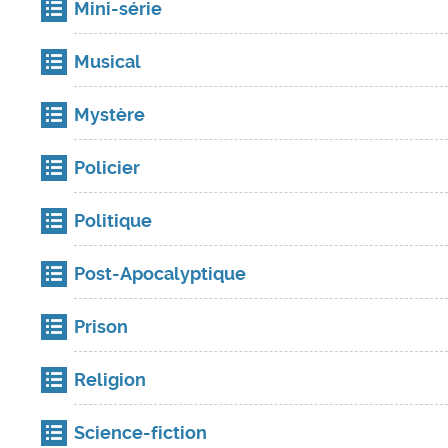
Mini-série
Musical
Mystère
Policier
Politique
Post-Apocalyptique
Prison
Religion
Science-fiction