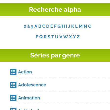
Recherche alpha
0 à 9
A
B
C
D
E
F
G
H
I
J
K
L
M
N
O
P
Q
R
S
T
U
V
W
X
Y
Z
Séries par genre
Action
Adolescence
Animation