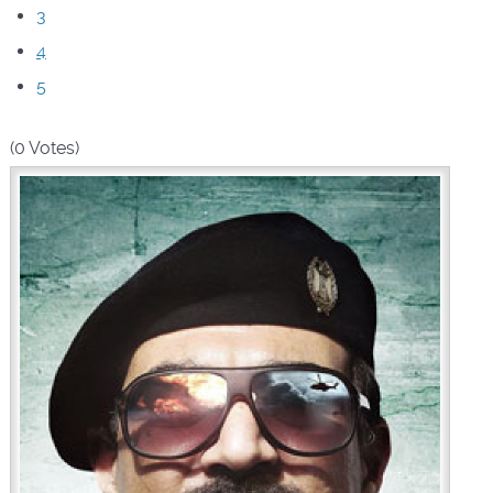
3
4
5
(0 Votes)