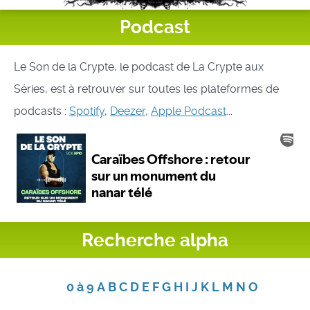
Podcast
Le Son de la Crypte, le podcast de La Crypte aux
Séries, est à retrouver sur toutes les plateformes de
podcasts :
Spotify
,
Deezer
,
Apple Podcast
...
Recherche alpha
0 à 9
A
B
C
D
E
F
G
H
I
J
K
L
M
N
O