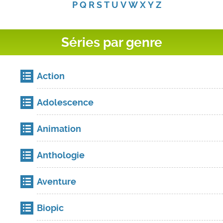
P
Q
R
S
T
U
V
W
X
Y
Z
Séries par genre
Action
Adolescence
Animation
Anthologie
Aventure
Biopic