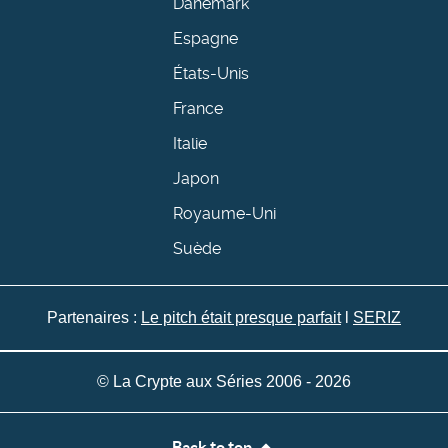
Danemark
Espagne
États-Unis
France
Italie
Japon
Royaume-Uni
Suède
Partenaires :
Le pitch était presque parfait
l
SERIZ
© La Crypte aux Séries 2006 - 2026
Back to top