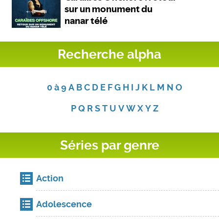
Recherche alpha
0 à 9
A
B
C
D
E
F
G
H
I
J
K
L
M
N
O
P
Q
R
S
T
U
V
W
X
Y
Z
Séries par genre
Action
Adolescence