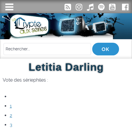
Letitia Darling
Vote des sériephiles :
1
2
3