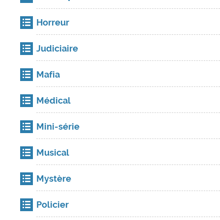
Horreur
Judiciaire
Mafia
Médical
Mini-série
Musical
Mystère
Policier