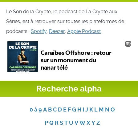
Le Son de la Crypte, le podcast de La Crypte aux
Séries, est à retrouver sur toutes les plateformes de
podcasts :
Spotify
,
Deezer
,
Apple Podcast
...
Recherche alpha
0 à 9
A
B
C
D
E
F
G
H
I
J
K
L
M
N
O
P
Q
R
S
T
U
V
W
X
Y
Z