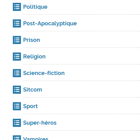
Politique
Post-Apocalyptique
Prison
Religion
Science-fiction
Sitcom
Sport
Super-héros
Vampires