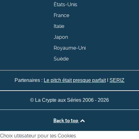
États-Unis
France
Italie
Japon
Royaume-Uni
Suède
Partenaires :
Le pitch était presque parfait
l
SERIZ
© La Crypte aux Séries 2006 - 2026
Back to top
Choix utilisateur pour les Cookies