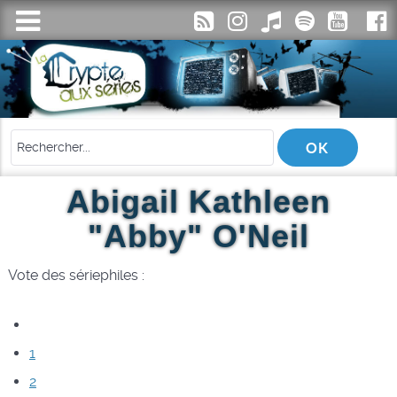
Abigail Kathleen
"Abby" O'Neil
Vote des sériephiles :
1
2