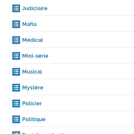
Judiciaire
Mafia
Médical
Mini-série
Musical
Mystère
Policier
Politique