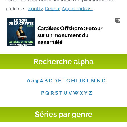
podcasts :
Spotify
,
Deezer
,
Apple Podcast
...
Recherche alpha
0 à 9
A
B
C
D
E
F
G
H
I
J
K
L
M
N
O
P
Q
R
S
T
U
V
W
X
Y
Z
Séries par genre