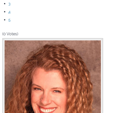
3
4
5
(0 Votes)