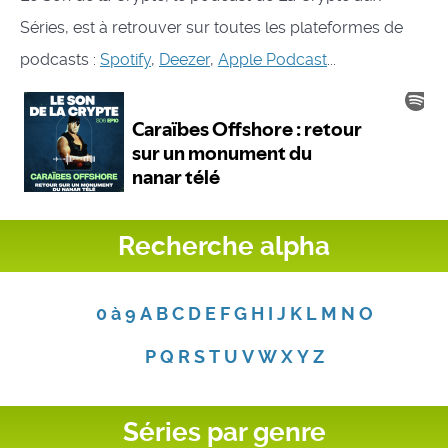
Séries, est à retrouver sur toutes les plateformes de
podcasts :
Spotify
,
Deezer
,
Apple Podcast
...
Recherche alpha
0 à 9
A
B
C
D
E
F
G
H
I
J
K
L
M
N
O
P
Q
R
S
T
U
V
W
X
Y
Z
Séries par genre