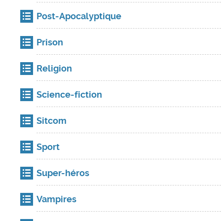
Post-Apocalyptique
Prison
Religion
Science-fiction
Sitcom
Sport
Super-héros
Vampires