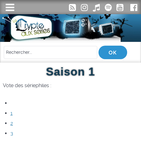
Saison 1
Vote des sériephiles :
1
2
3