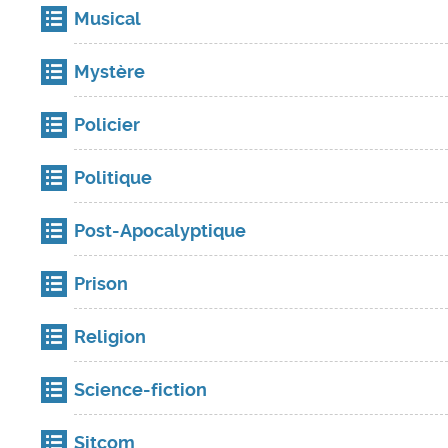
Musical
Mystère
Policier
Politique
Post-Apocalyptique
Prison
Religion
Science-fiction
Sitcom