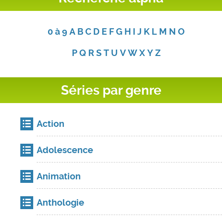
0 à 9
A
B
C
D
E
F
G
H
I
J
K
L
M
N
O
P
Q
R
S
T
U
V
W
X
Y
Z
Séries par genre
Action
Adolescence
Animation
Anthologie