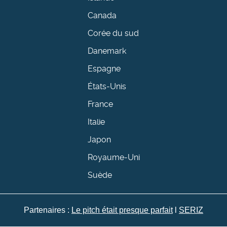
Canada
Corée du sud
Danemark
Espagne
États-Unis
France
Italie
Japon
Royaume-Uni
Suède
Partenaires :
Le pitch était presque parfait
l
SERIZ