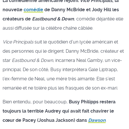
La comédienne américaine rejoint
Vice Principals
, la
nouvelle
comédie
de Danny McBride et Jody Hill les
créateurs de
Eastbound & Down
, comédie déjantée elle
aussi diffusée sur la célèbre chaîne câblée.
Vice Principals
suit le quotidien d’un lycée américain et
des personnes qui le dirigent. Danny McBride, créateur et
star
Eastbound & Down
, incarnera Neal Gamby, un vice-
principal. De son côté, Busy interprètera Gale Liptrapp,
l’ex-femme de Neal, une mère très aimante. Elle s’est
remariée et ne tolère plus les frasques de son ex-mari.
Bien entendu, pour beaucoup,
Busy Philipps restera
toujours la terrible Audrey qui avait fait chavirer le
cœur de Pacey (Joshua Jackson) dans
Dawson
.