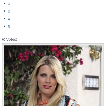
2
3
4
5
(0 Votes)