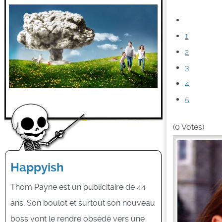
1
2
3
4
5
(0 Votes)
Happyish
Thom Payne est un publicitaire de 44
ans. Son boulot et surtout son nouveau
boss vont le rendre obsédé vers une