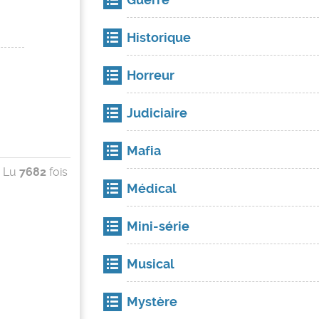
Historique
Horreur
Judiciaire
Mafia
Lu
7682
fois
Médical
Mini-série
Musical
Mystère