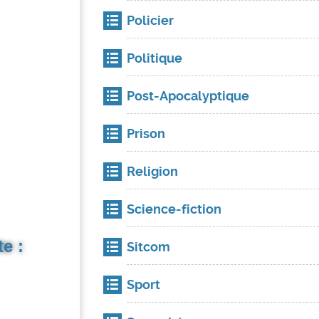
Policier
Politique
Post-Apocalyptique
Prison
Religion
Science-fiction
e :
Sitcom
Sport