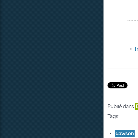
I
Publié dans
Tags:
dawson