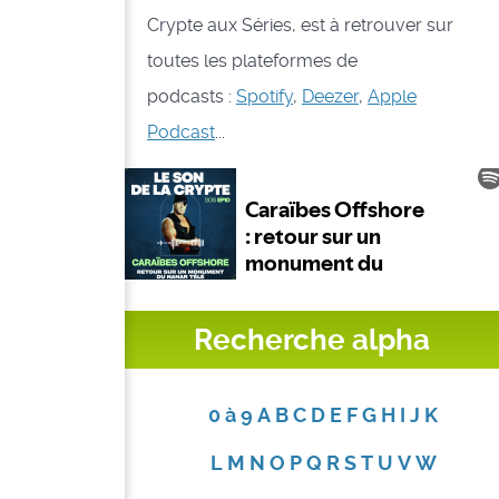
Crypte aux Séries, est à retrouver sur
toutes les plateformes de
podcasts :
Spotify
,
Deezer
,
Apple
Podcast
...
Recherche alpha
0 à 9
A
B
C
D
E
F
G
H
I
J
K
L
M
N
O
P
Q
R
S
T
U
V
W