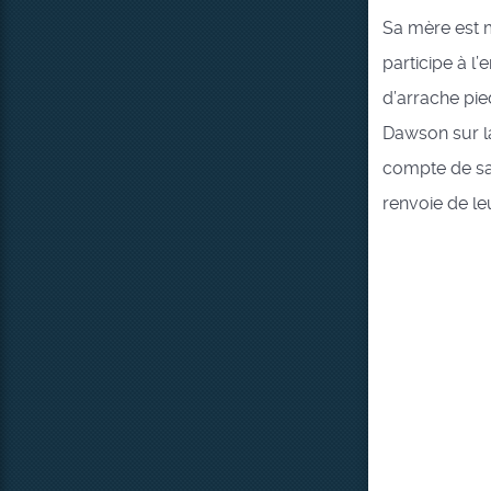
Sa mère est m
participe à l
d’arrache pie
Dawson sur la
compte de sa
renvoie de l