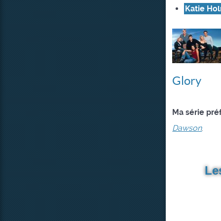
Katie Ho
Glory
Ma série pré
Dawson
.
Le