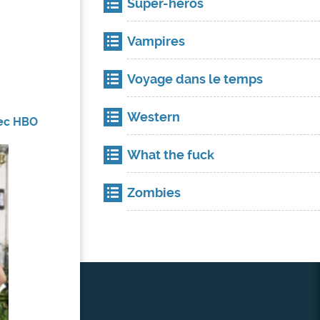
Super-héros
Vampires
Voyage dans le temps
Western
vec HBO
What the fuck
Zombies