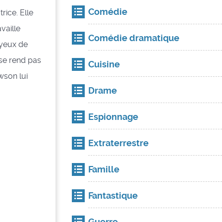
Comédie
rice. Elle
vaille
Comédie dramatique
 yeux de
 se rend pas
Cuisine
wson lui
Drame
Espionnage
Extraterrestre
Famille
Fantastique
Guerre