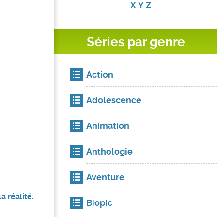
X
Y
Z
Séries par genre
Action
Adolescence
Animation
Anthologie
Aventure
a réalité.
Biopic