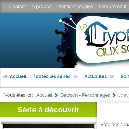
Contact
À propos
Mentions légales
Recrutement
Accueil
Toutes les séries
Actualités
Sor
Vous êtes ici :
Accueil
>
Dawson - Personnages
>
Joey
Série à découvrir
Vote des série