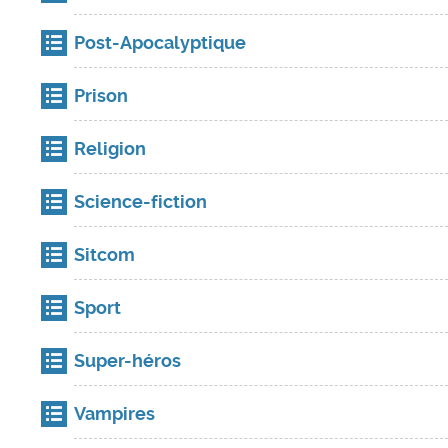
Post-Apocalyptique
Prison
Religion
Science-fiction
Sitcom
Sport
Super-héros
Vampires