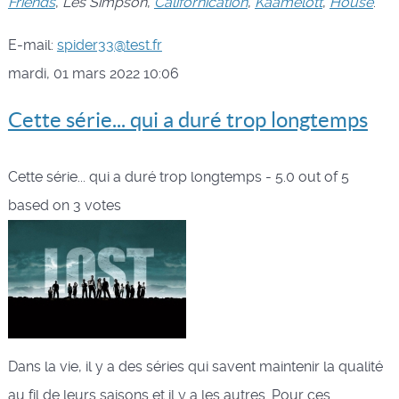
Friends
,
Les Simpson
,
Californication
,
Kaamelott
,
House
.
E-mail:
spider33@test.fr
mardi, 01 mars 2022 10:06
Cette série... qui a duré trop longtemps
Cette série... qui a duré trop longtemps
-
5.0
out of
5
based on
3
votes
Dans la vie, il y a des séries qui savent maintenir la qualité
au fil de leurs saisons et il y a les autres. Pour ces