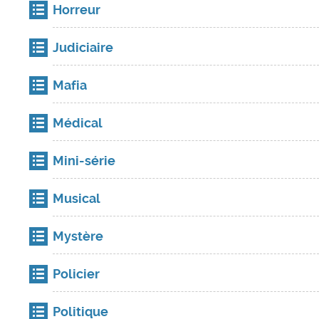
Horreur
Judiciaire
Mafia
Médical
Mini-série
Musical
Mystère
Policier
Politique