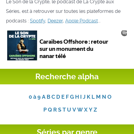
Le Son de la Crypte, le podcast de La Crypte aux
Séries, est à retrouver sur toutes les plateformes de
podcasts :
Spotify
,
Deezer
,
Apple Podcast
...
Recherche alpha
0 à 9
A
B
C
D
E
F
G
H
I
J
K
L
M
N
O
P
Q
R
S
T
U
V
W
X
Y
Z
Séries par genre