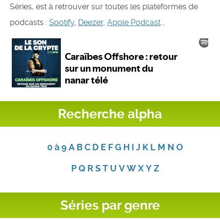
Séries, est à retrouver sur toutes les plateformes de
podcasts :
Spotify
,
Deezer
,
Apple Podcast
...
Recherche alpha
0 à 9
A
B
C
D
E
F
G
H
I
J
K
L
M
N
O
P
Q
R
S
T
U
V
W
X
Y
Z
Séries par genre