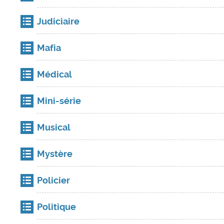
Judiciaire
Mafia
Médical
Mini-série
Musical
Mystère
Policier
Politique