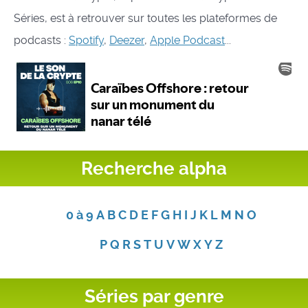
Séries, est à retrouver sur toutes les plateformes de
podcasts :
Spotify
,
Deezer
,
Apple Podcast
...
Recherche alpha
0 à 9
A
B
C
D
E
F
G
H
I
J
K
L
M
N
O
P
Q
R
S
T
U
V
W
X
Y
Z
Séries par genre