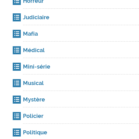
Horreur
Judiciaire
Mafia
Médical
Mini-série
Musical
Mystère
Policier
Politique