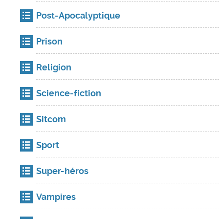
Post-Apocalyptique
Prison
Religion
Science-fiction
Sitcom
Sport
Super-héros
Vampires