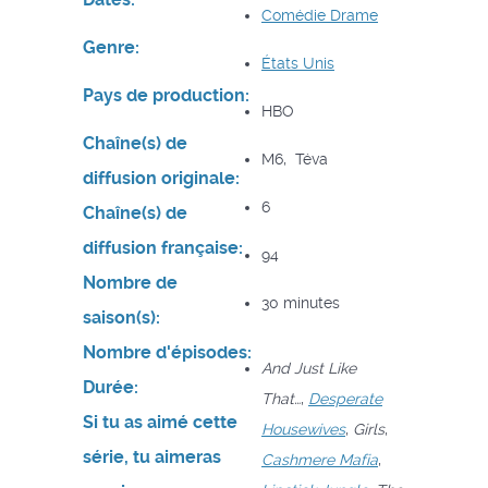
Comédie
Drame
Genre:
États Unis
Pays de production:
HBO
Chaîne(s) de
M6, Téva
diffusion originale:
6
Chaîne(s) de
diffusion française:
94
Nombre de
30 minutes
saison(s):
Nombre d'épisodes:
And Just Like
Durée:
That…
,
Desperate
Si tu as aimé cette
Housewives
,
Girls
,
série, tu aimeras
Cashmere Mafia
,