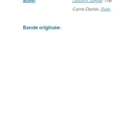
aussi:
Lipstick Jungle
,
The
Carrie Diaries,
Pure
...
Bande originale: