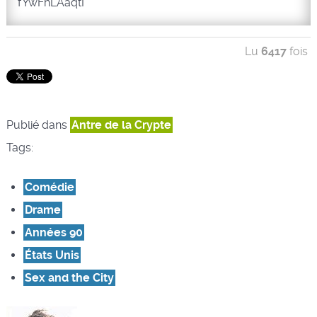
fYwFhLAaqtI
Lu
6417
fois
Publié dans
Antre de la Crypte
Tags:
Comédie
Drame
Années 90
États Unis
Sex and the City