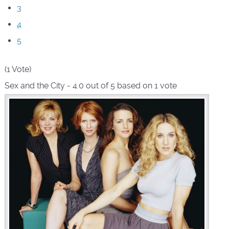
3
4
5
(1 Vote)
Sex and the City
-
4.0
out of
5
based on
1
vote