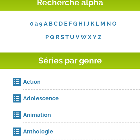
Recherche alpha
0 à 9
A
B
C
D
E
F
G
H
I
J
K
L
M
N
O
P
Q
R
S
T
U
V
W
X
Y
Z
Séries par genre
Action
Adolescence
Animation
Anthologie