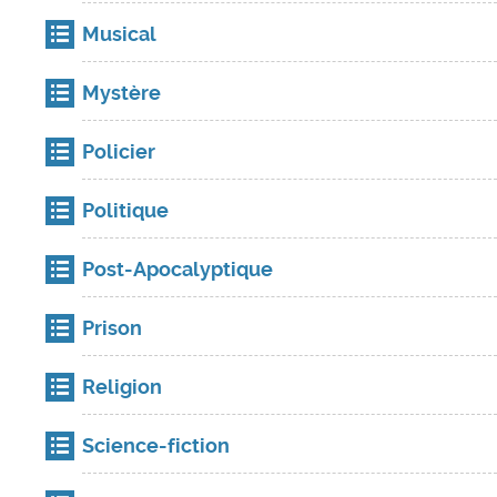
Musical
Mystère
Policier
Politique
Post-Apocalyptique
Prison
Religion
Science-fiction