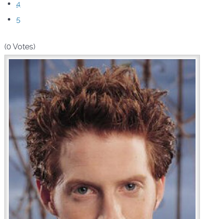
4
5
(0 Votes)