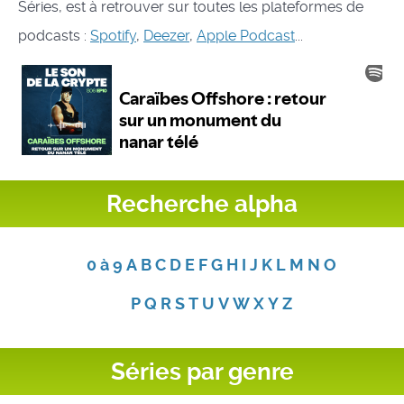
Séries, est à retrouver sur toutes les plateformes de
podcasts :
Spotify
,
Deezer
,
Apple Podcast
...
Recherche alpha
0 à 9
A
B
C
D
E
F
G
H
I
J
K
L
M
N
O
P
Q
R
S
T
U
V
W
X
Y
Z
Séries par genre