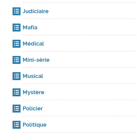
Judiciaire
Mafia
Médical
Mini-série
Musical
Mystère
Policier
Politique