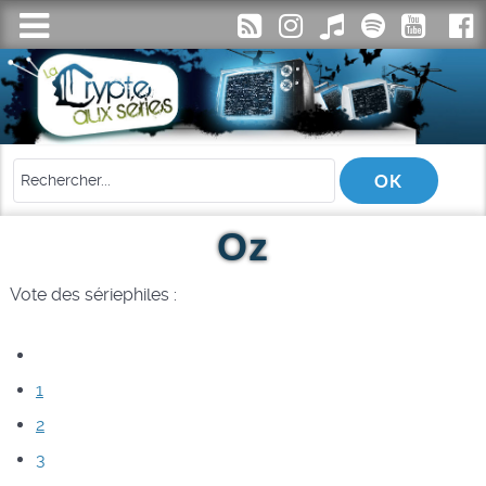
Oz
Vote des sériephiles :
1
2
3