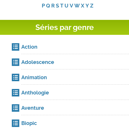
P
Q
R
S
T
U
V
W
X
Y
Z
Séries par genre
Action
Adolescence
Animation
Anthologie
Aventure
Biopic