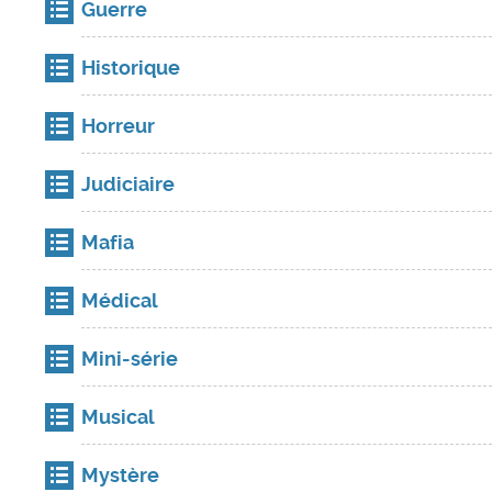
Guerre
Historique
Horreur
Judiciaire
Mafia
Médical
Mini-série
Musical
Mystère