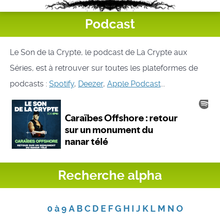
Podcast
Le Son de la Crypte, le podcast de La Crypte aux
Séries, est à retrouver sur toutes les plateformes de
podcasts :
Spotify
,
Deezer
,
Apple Podcast
...
Recherche alpha
0 à 9
A
B
C
D
E
F
G
H
I
J
K
L
M
N
O