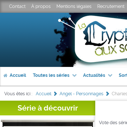
Contact
À propos
Mentions légales
Recrutement
Accueil
Toutes les séries
Actualités
Sor
Vous êtes ici :
Accueil
>
Angel - Personnages
>
Charle
Série à découvrir
Vote des série