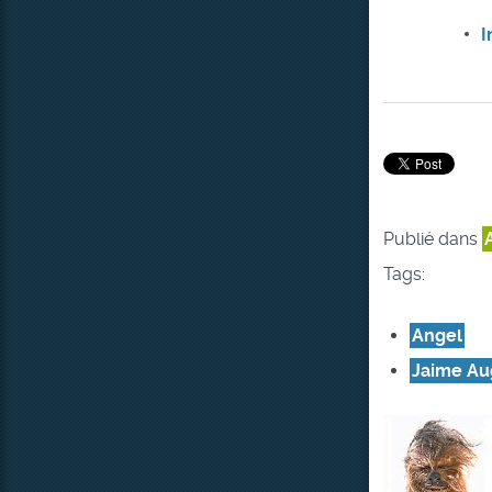
I
Publié dans
Tags:
Angel
Jaime Au