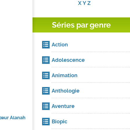
X
Y
Z
Séries par genre
Action
Adolescence
Animation
Anthologie
Aventure
 sœur Alanah
Biopic