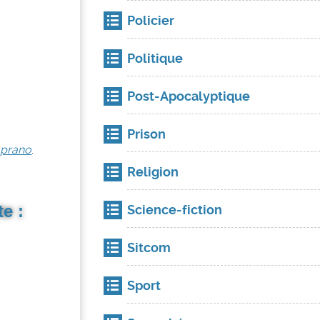
Policier
Politique
Post-Apocalyptique
Prison
oprano
.
Religion
e :
Science-fiction
Sitcom
Sport