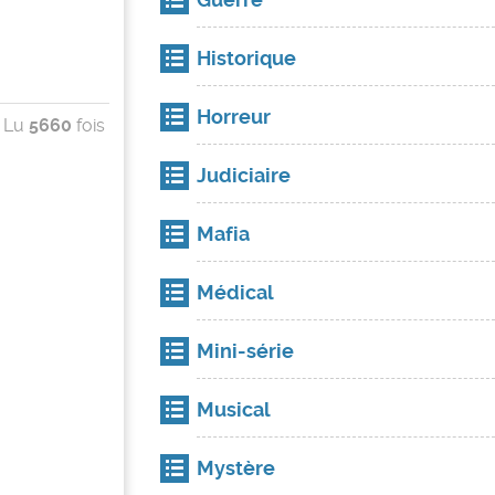
Historique
Horreur
Lu
5660
fois
Judiciaire
Mafia
Médical
Mini-série
Musical
Mystère