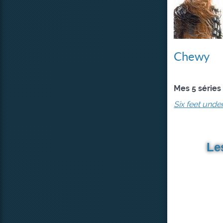
Chewy
Mes 5 séries
Six feet unde
Le