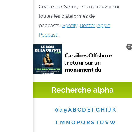
Crypte aux Séries, est à retrouver sur
toutes les plateformes de
podcasts :
Spotify
,
Deezer
,
Apple
Podcast
...
Recherche alpha
0 à 9
A
B
C
D
E
F
G
H
I
J
K
L
M
N
O
P
Q
R
S
T
U
V
W