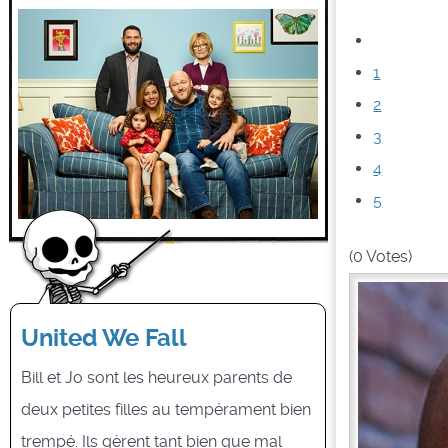
1
2
3
4
5
(0 Votes)
United We Fall
Bill et Jo sont les heureux parents de
deux petites filles au tempérament bien
trempé. Ils gèrent tant bien que mal