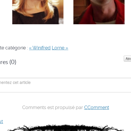
te catégorie :
« Winifred
Lorne »
Ajo
es (
0
)
Comments est propulsé par
CComment
ut