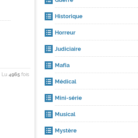
Historique
Horreur
Judiciaire
Mafia
Lu
4965
fois
Médical
Mini-série
Musical
Mystère