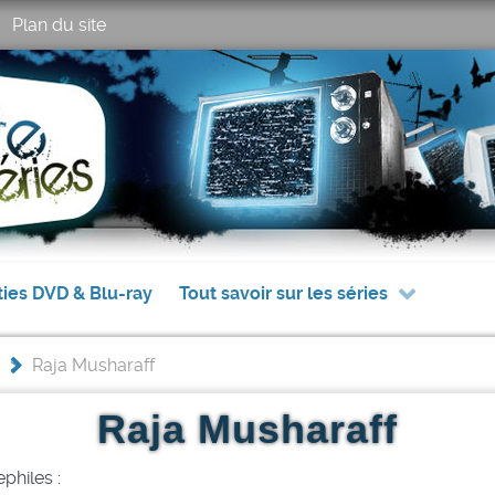
Plan du site
ties DVD & Blu-ray
Tout savoir sur les séries
>
Raja Musharaff
Raja Musharaff
philes :