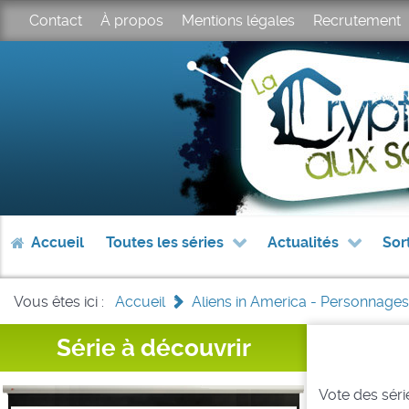
Contact
À propos
Mentions légales
Recrutement
Accueil
Toutes les séries
Actualités
Sor
Vous êtes ici :
Accueil
>
Aliens in America - Personnages
Série à découvrir
Vote des série