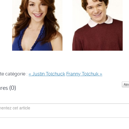
te catégorie :
« Justin Tolchuck
Franny Tolchuk »
Ajo
es (
0
)