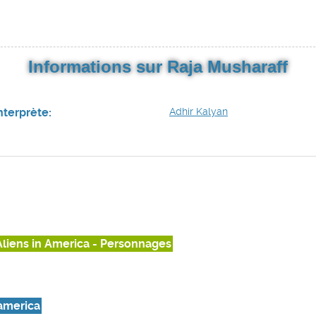
Informations sur Raja Musharaff
nterprète:
Adhir Kalyan
Aliens in America - Personnages
 america