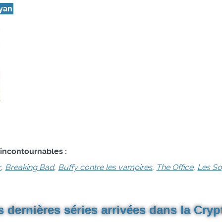
lyan
 incontournables :
r
,
Breaking Bad
,
Buffy contre les vampires
,
The Office
,
Les S
s dernières séries arrivées dans la Crypt