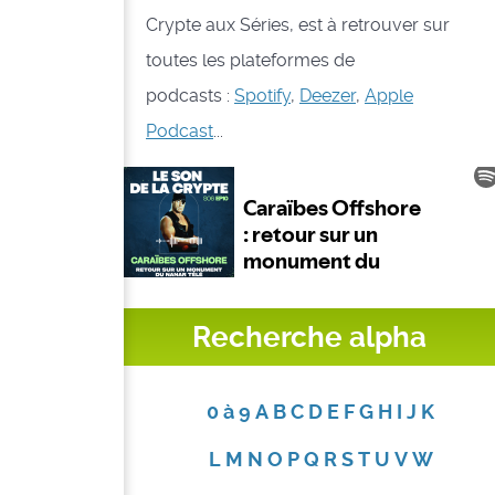
Crypte aux Séries, est à retrouver sur
toutes les plateformes de
podcasts :
Spotify
,
Deezer
,
Apple
Podcast
...
Recherche alpha
0 à 9
A
B
C
D
E
F
G
H
I
J
K
L
M
N
O
P
Q
R
S
T
U
V
W