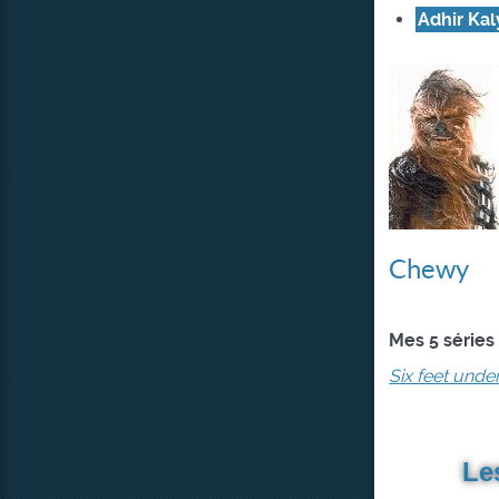
Adhir Ka
Chewy
Mes 5 séries
Six feet unde
Le