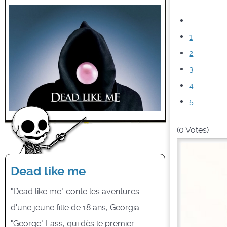
1
2
3
4
5
(0 Votes)
Dead like me
"Dead like me" conte les aventures
d'une jeune fille de 18 ans, Georgia
"George" Lass, qui dès le premier