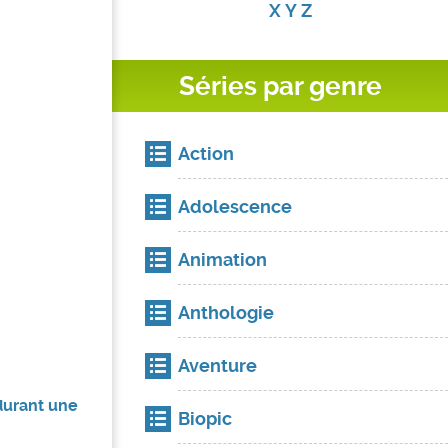
X
Y
Z
Séries par genre
Action
Adolescence
Animation
Anthologie
Aventure
 durant une
Biopic