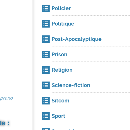
Policier
Politique
Post-Apocalyptique
Prison
Religion
Science-fiction
oprano
.
Sitcom
Sport
e :