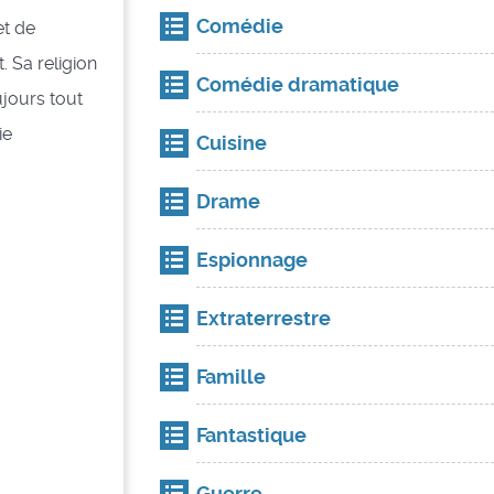
Comédie
et de
. Sa religion
Comédie dramatique
jours tout
ie
Cuisine
Drame
Espionnage
Extraterrestre
Famille
Fantastique
Guerre