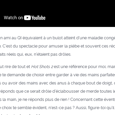
 ami au QI équivalent à un bulot atteint d'une maladie congé
on. C'est du spectacle pour amuser la plèbe et souvent ces réci
aits réels qui, eux, n'étaient pas drôles.
ut rire de tout et
Hot Shots 2
est une référence pour moi, ma
je te demande de choisir entre garder à vie des mains parfaite
s ou avoir des mains avec des anus à chaque bout de doigt, 
 réponds que ce serait drôle d'éclabousser de merde toutes 
es la main, je ne réponds plus de rien ! Concernant cette évent
 choix te semble évident, n'est-ce pas ? Aussi, figure-toi qu'il 