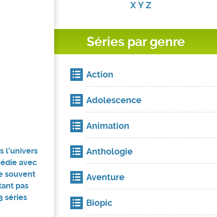
X
Y
Z
Séries par genre
Action
Adolescence
Animation
 l'univers
Anthologie
médie avec
me souvent
Aventure
tant pas
3 séries
Biopic