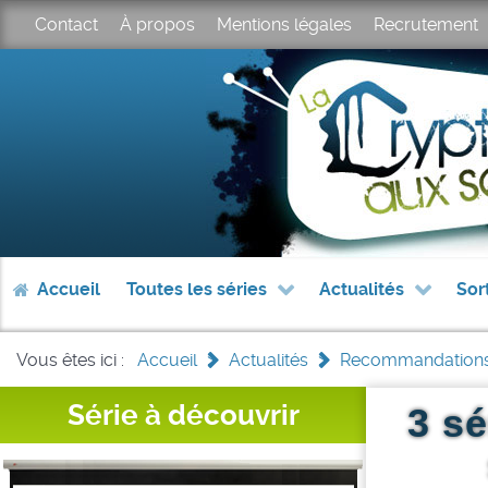
Contact
À propos
Mentions légales
Recrutement
Accueil
Toutes les séries
Actualités
Sor
Vous êtes ici :
Accueil
>
Actualités
>
Recommandation
Série à découvrir
3 s