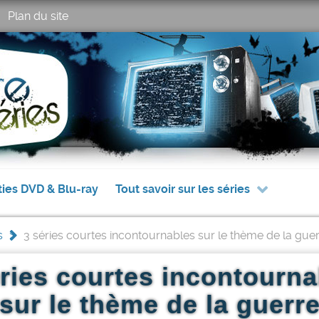
Plan du site
ties DVD & Blu-ray
Tout savoir sur les séries
s
>
3 séries courtes incontournables sur le thème de la gue
éries courtes incontourna
sur le thème de la guerr