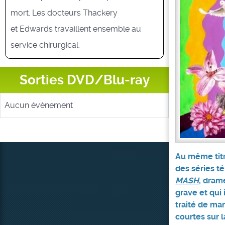
mort. Les docteurs Thackery
et Edwards travaillent ensemble au
service chirurgical.
Sorties DVD/Blu-ray
Aucun évènement
Au même tit
des séries t
MASH
, dram
grave et qui
traité de man
courtes sur 