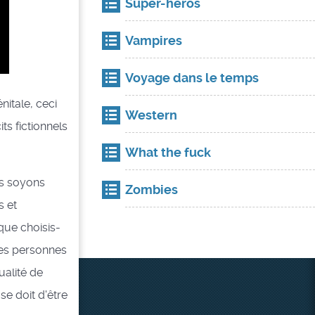
Super-héros
Vampires
Voyage dans le temps
nitale, ceci
Western
ts fictionnels
What the fuck
is soyons
Zombies
s et
que choisis-
les personnes
ualité de
se doit d'être