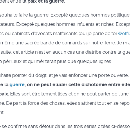
ident entre
la paix et la guerre
.
souhaite faire la guerre. Excepté quelques hommes politique
tateurs. Excepté quelques hommes influents et riches. Exce
es ou cabinets d'avocats malfaisants (oui je parle de toi
Wolfr
 même une sacrée bande de connards sur notre Terre. Je m'arr
suite, cet article n'est en aucun cas une diatribe contre la gue
p périlleux et qui mériterait plus que quelques lignes.
haite pointer du doigt, et je vais enfoncer une porte ouverte,
de la
guerre
, on ne peut éluder cette dichotomie entre ell
paix
. Elles sont étroitement liées et on ne peut parler de l'une
re. De part la force des choses, elles s'attirent tout en se rep
nt.
té se confirme sans détour dans les trois séries citées ci-des