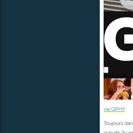
via GIPHY
Toujours dans
je te dis "tu 