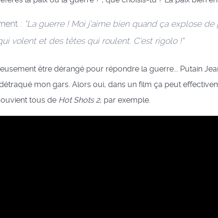
ment :
"La guerre ! Moi j'aime bien quand ça explose de
ui volent et des têtes qui roulent. C'est rigolo !"
érieusement être dérangé pour répondre la guerre... Putain Je
 détraqué mon gars. Alors oui, dans un film ça peut effective
souvient tous de
Hot Shots 2
, par exemple.