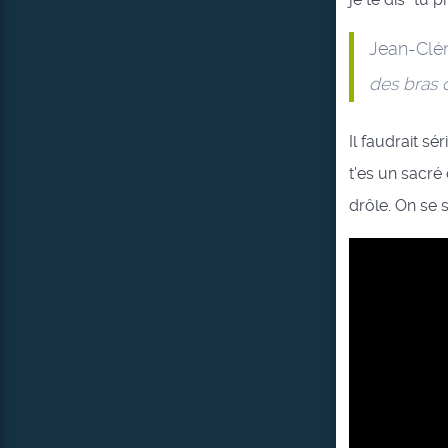
Jean-Clé
des bras q
Il faudrait s
t'es un sacré
drôle. On se 