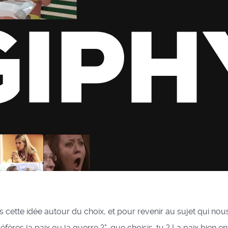
 cette idée autour du choix, et pour revenir au sujet qui nous 
préfères la paix ou la guerre ?", que choisis-tu ? La paix bien e