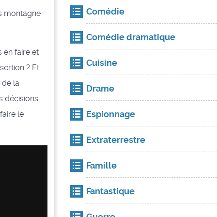
Comédie
lus montagne
Comédie dramatique
 en faire et
Cuisine
sertion ? Et
 de la
Drame
s décisions.
Espionnage
aire le
Extraterrestre
Famille
Fantastique
Guerre