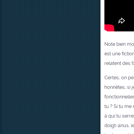
Note bien mon
est une ficti
relatent des f
Certes, on pe
honnêtes, si 
fonctionnelle
tu ? Si tu me
à qui tu serr
doigt-anus, le