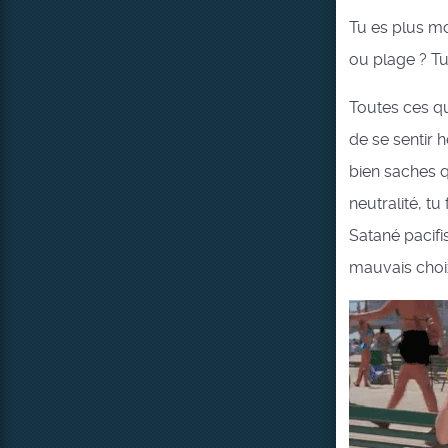
Tu es plus mo
ou plage ? Tu
Toutes ces que
de se sentir 
bien saches 
neutralité, t
Satané pacifi
mauvais choi