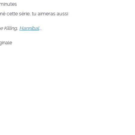
minutes
imé cette série, tu aimeras aussi
e Killing
,
Hannibal
...
ginale