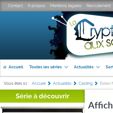
Contact
À propos
Mentions légales
Recrutement
Accueil
Toutes les séries
Actualités
Sor
Vous êtes ici :
Accueil
>
Actualités
>
Casting
>
Bates 
Série à découvrir
Affich