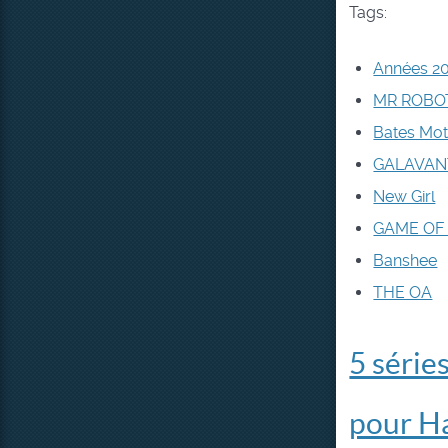
Tags:
Années 2
MR ROBO
Bates Mot
GALAVAN
New Girl
GAME OF
Banshee
THE OA
5 série
pour H