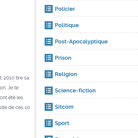
Policier
Politique
Post-Apocalyptique
Prison
Religion
. 2010 tire sa
on. Je te
Science-fiction
ont été les
Sitcom
ulte de ces 10
Sport