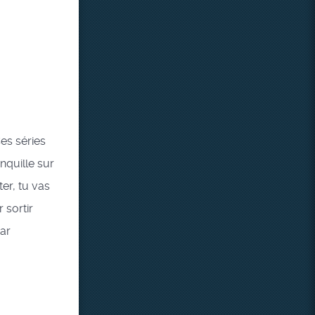
Ces séries
anquille sur
ter, tu vas
 sortir
car