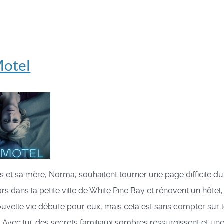
Motel
et sa mère, Norma, souhaitent tourner une page difficile du 
lors dans la petite ville de White Pine Bay et rénovent un hôtel,
uvelle vie débute pour eux, mais cela est sans compter sur 
e. Avec lui, des secrets familiaux sombres ressurgissent et une