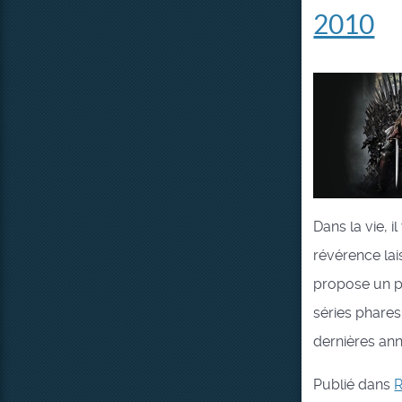
2010
Dans la vie, 
révérence lai
propose un pe
séries phares
dernières ann
Publié dans