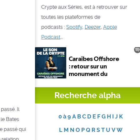
Crypte aux Séries, est à retrouver sur
toutes les plateformes de
podcasts :
Spotify
,
Deezer
,
Apple
Podcast
...
Recherche alpha
passé. Il
0 à 9
A
B
C
D
E
F
G
H
I
J
K
 le Bates
le passé qui
L
M
N
O
P
Q
R
S
T
U
V
W
 relation