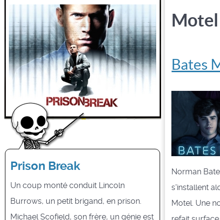
Motel
Bates 
Prison Break
Norman Bates 
Un coup monté conduit Lincoln
s'installent a
Burrows, un petit brigand, en prison.
Motel. Une no
Michael Scofield, son frère, un génie est
refait surfac