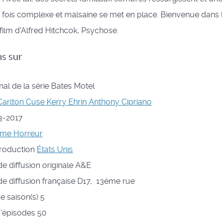
a fois complexe et malsaine se met en place. Bienvenue dans l
film d'Alfred Hitchcok, Psychose.
ns sur
al de la série
Bates Motel
Carlton Cuse
Kerry Ehrin
Anthony Cipriano
3-2017
ame
Horreur
roduction
États Unis
de diffusion originale
A&E
de diffusion française
D17, 13ème rue
 saison(s)
5
'épisodes
50