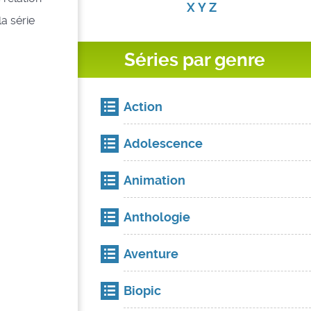
X
Y
Z
a série
Séries par genre
Action
Adolescence
Animation
Anthologie
Aventure
Biopic