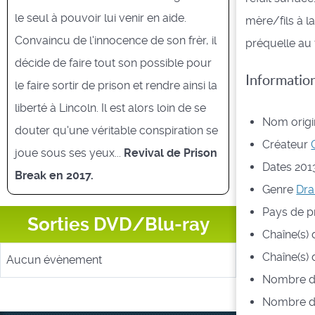
le seul à pouvoir lui venir en aide.
mère/fils à l
Convaincu de l'innocence de son frèr, il
préquelle au 
décide de faire tout son possible pour
Informatio
le faire sortir de prison et rendre ainsi la
liberté à Lincoln. Il est alors loin de se
Nom origin
douter qu'une véritable conspiration se
Créateur
joue sous ses yeux...
Revival de Prison
Dates
201
Break en 2017.
Genre
Dr
Pays de p
Sorties DVD/Blu-ray
Chaîne(s) 
Chaîne(s) 
Aucun évènement
Nombre de
Nombre d