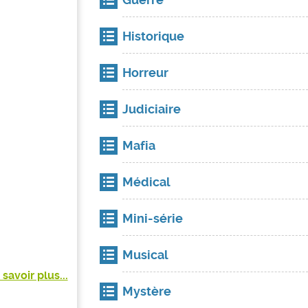
Historique
Horreur
Judiciaire
Mafia
Médical
Mini-série
Musical
 savoir plus...
Mystère