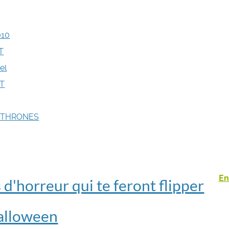
010
T
el
T
 THRONES
En
s d'horreur qui te feront flipper
alloween