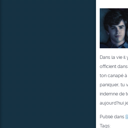
Dans la vie il
officient dans
ton canapé à s
paniquer, tu 
indemne de to
aujourd'hui j
Publié dans
Tags: