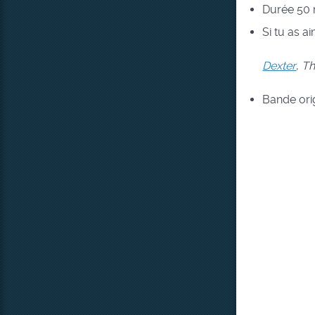
Durée
50 
Si tu as a
Dexter
,
Th
Bande ori