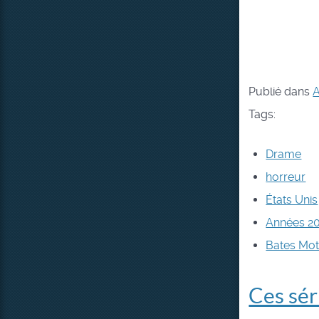
Publié dans
A
Tags:
Drame
horreur
États Unis
Années 2
Bates Mot
Ces sér