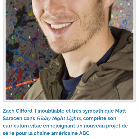
Zach Gilford, l'inoubliable et très sympathique Matt
Saracen dans
Friday Night Lights
, complète son
curriculum vitae en rejoignant un nouveau projet de
série pour la chaîne américaine ABC.