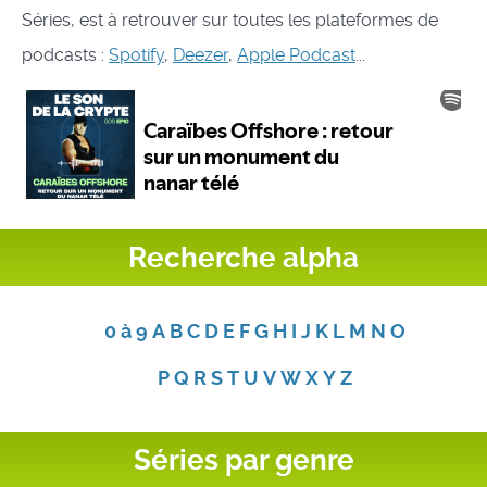
Séries, est à retrouver sur toutes les plateformes de
podcasts :
Spotify
,
Deezer
,
Apple Podcast
...
Recherche alpha
0 à 9
A
B
C
D
E
F
G
H
I
J
K
L
M
N
O
P
Q
R
S
T
U
V
W
X
Y
Z
Séries par genre