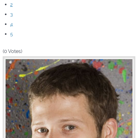
2
3
4
5
(0 Votes)