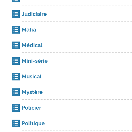
Judiciaire
Mafia
Médical
Mini-série
Musical
Mystère
Policier
Politique