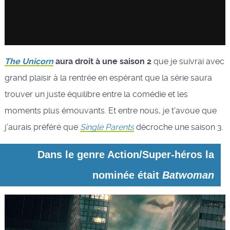
The Unicorn
aura droit à une saison 2
que je suivrai avec
grand plaisir à la rentrée en espérant que la série saura
trouver un juste équilibre entre la comédie et les
moments plus émouvants. Et entre nous, je t'avoue que
j'aurais préféré que
Single Parents
décroche une saison 3.
Dans le genre Action/Super-héros la
nominée était
Batwoman