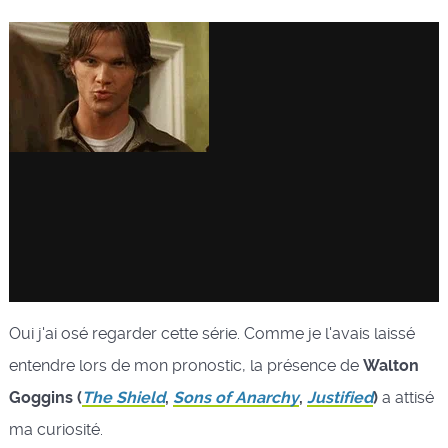
Oui j'ai osé regarder cette série. Comme je l'avais laissé
entendre lors de mon pronostic, la présence de
Walton
Goggins (
The Shield
,
Sons of Anarchy
,
Justified
)
a attisé
ma curiosité.