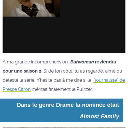
À ma grande incompréhension,
Batwoman
reviendra
pour une saison 2
. Si de ton côté, tu as regardé, aimé ou
détesté la série, n'hésite pas à me dire si le
"journaliste" de
Presse Citron
méritait finalement le Pulitzer.
Dans le genre Drame la nominée était
Almost Family