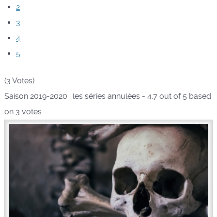
2
3
4
5
(3 Votes)
Saison 2019-2020 : les séries annulées
-
4.7
out of
5
based
on
3
votes