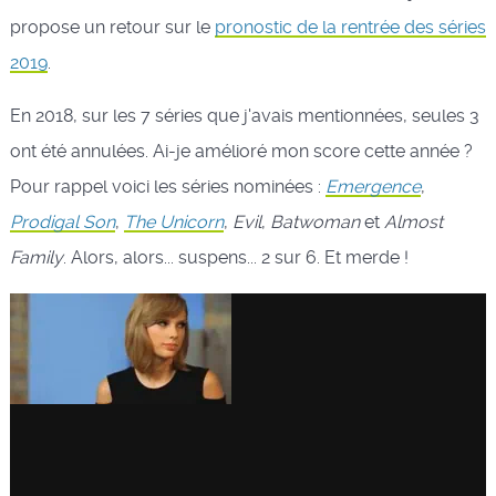
propose un retour sur le
pronostic de la rentrée des séries
2019
.
En 2018, sur les 7 séries que j'avais mentionnées, seules 3
ont été annulées. Ai-je amélioré mon score cette année ?
Pour rappel voici les séries nominées :
Emergence
,
Prodigal Son
,
The Unicorn
,
Evil
,
Batwoman
et
Almost
Family
. Alors, alors... suspens... 2 sur 6. Et merde !