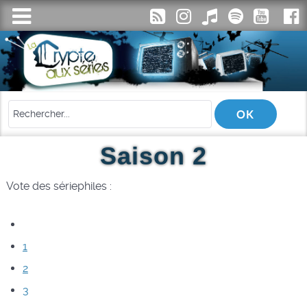
Saison 2
Vote des sériephiles :
1
2
3