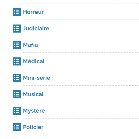
Horreur
Judiciaire
Mafia
Médical
Mini-série
Musical
Mystère
Policier