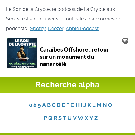
Le Son de la Crypte, le podcast de La Crypte aux
Séries, est à retrouver sur toutes les plateformes de
podcasts :
Spotify
,
Deezer
,
Apple Podcast
...
Recherche alpha
0 à 9
A
B
C
D
E
F
G
H
I
J
K
L
M
N
O
P
Q
R
S
T
U
V
W
X
Y
Z