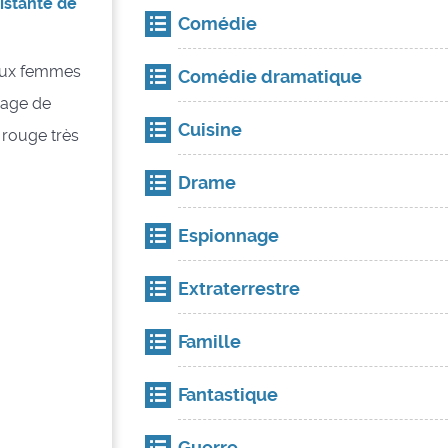
istante de
Comédie
deux femmes
Comédie dramatique
nnage de
Cuisine
l rouge très
Drame
Espionnage
Extraterrestre
Famille
Fantastique
Guerre