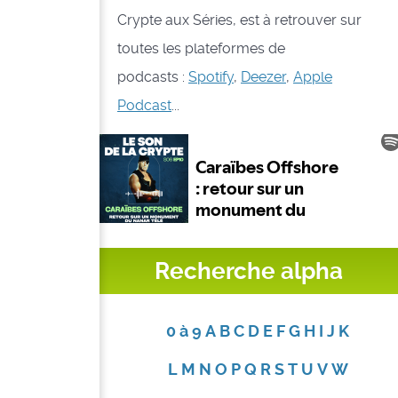
Crypte aux Séries, est à retrouver sur
toutes les plateformes de
podcasts :
Spotify
,
Deezer
,
Apple
Podcast
...
Recherche alpha
0 à 9
A
B
C
D
E
F
G
H
I
J
K
L
M
N
O
P
Q
R
S
T
U
V
W