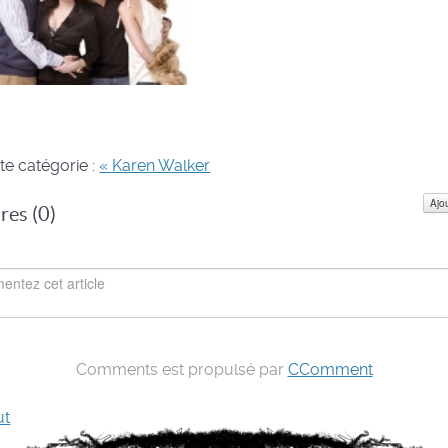
te catégorie :
« Karen Walker
Ajo
es (
0
)
Comments est propulsé par
CComment
ut