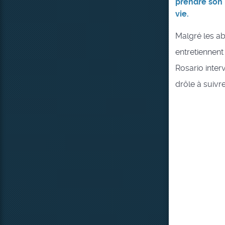
prendre son 
vie.
Malgré les a
entretiennent
Rosario interv
drôle à suivre