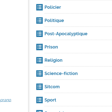
Policier
Politique
Post-Apocalyptique
Prison
Religion
Science-fiction
Sitcom
Sport
oprano
.