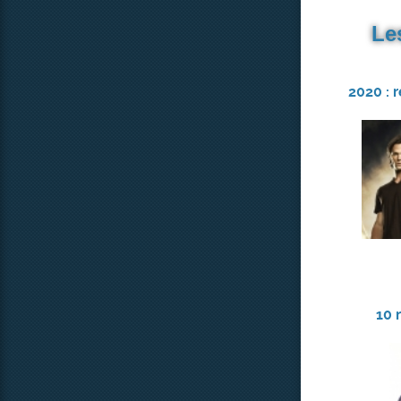
Le
2020 : 
10 