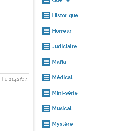
Historique
Horreur
Judiciaire
Mafia
Médical
Lu
2142
fois
Mini-série
Musical
Mystère