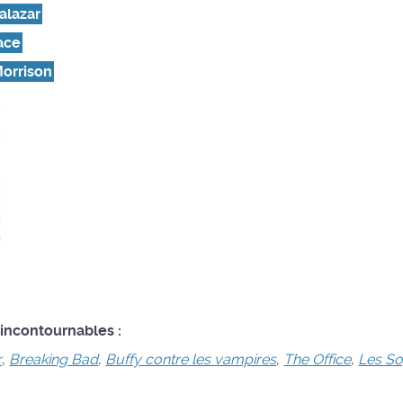
alazar
ace
Morrison
 incontournables :
r
,
Breaking Bad
,
Buffy contre les vampires
,
The Office
,
Les S