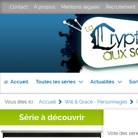
Contact
À propos
Mentions légales
Recrutement
Accueil
Toutes les séries
Actualités
Sor
Vous êtes ici :
Accueil
>
Will & Grace - Personnages
>
Série à découvrir
Vote des série