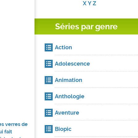
X
Y
Z
Séries par genre
Action
Adolescence
Animation
Anthologie
Aventure
es verres de
Biopic
i fait