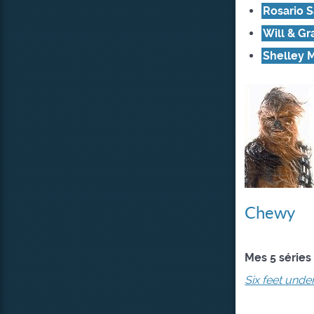
Rosario S
Will & Gr
Shelley 
Chewy
Mes 5 séries
Six feet unde