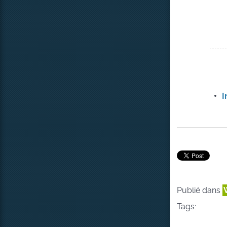
I
Publié dans
Tags: