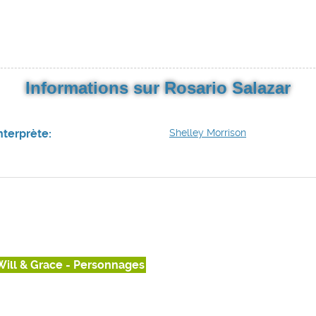
Informations sur Rosario Salazar
nterprète:
Shelley Morrison
Will & Grace - Personnages