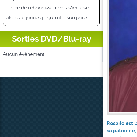
pleine de rebondissements s'impose
alors au jeune garçon et à son père...
Sorties DVD/Blu-ray
Aucun évènement
Rosario est 
sa patronne, e