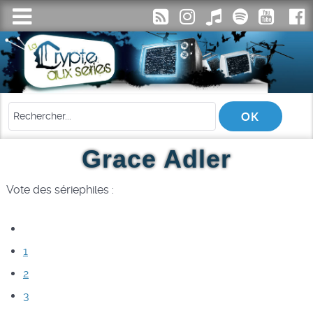
Grace Adler
Vote des sériephiles :
1
2
3