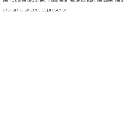
temps à le taquiner, mais elle reste fondamentalement
une amie sincère et présente.