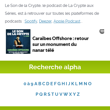
Le Son de la Crypte, le podcast de La Crypte aux
Séries, est à retrouver sur toutes les plateformes de
podcasts :
Spotify
,
Deezer
,
Apple Podcast
...
Recherche alpha
0 à 9
A
B
C
D
E
F
G
H
I
J
K
L
M
N
O
P
Q
R
S
T
U
V
W
X
Y
Z