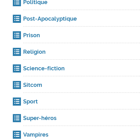
Politique
Post-Apocalyptique
Prison
Religion
Science-fiction
Sitcom
Sport
Super-héros
Vampires