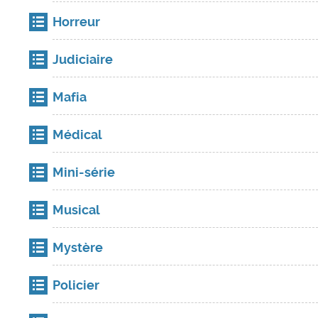
Horreur
Judiciaire
Mafia
Médical
Mini-série
Musical
Mystère
Policier