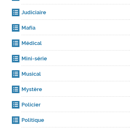
Judiciaire
Mafia
Médical
Mini-série
Musical
Mystère
Policier
Politique