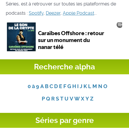
Séries, est à retrouver sur toutes les plateformes de
podcasts :
Spotify
,
Deezer
,
Apple Podcast
...
Recherche alpha
0 à 9
A
B
C
D
E
F
G
H
I
J
K
L
M
N
O
P
Q
R
S
T
U
V
W
X
Y
Z
Séries par genre