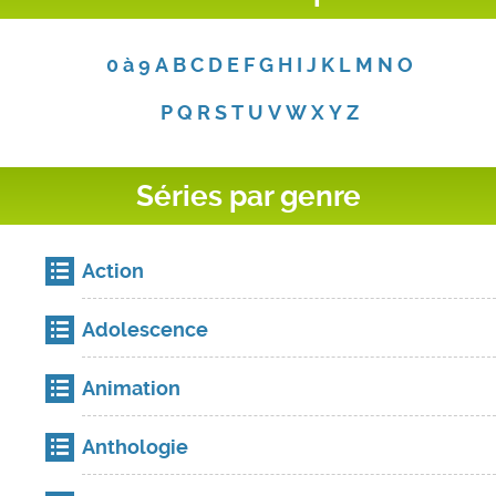
0 à 9
A
B
C
D
E
F
G
H
I
J
K
L
M
N
O
P
Q
R
S
T
U
V
W
X
Y
Z
Séries par genre
Action
Adolescence
Animation
Anthologie