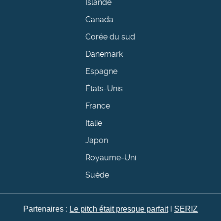
Islande
Canada
Corée du sud
Danemark
Espagne
États-Unis
France
Italie
Japon
Royaume-Uni
Suède
Partenaires :
Le pitch était presque parfait
l
SERIZ