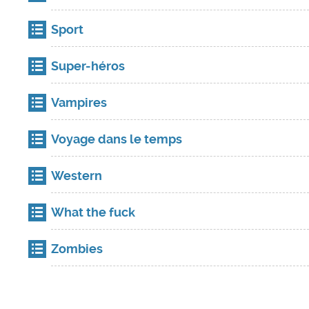
Sport
Super-héros
Vampires
Voyage dans le temps
Western
What the fuck
Zombies