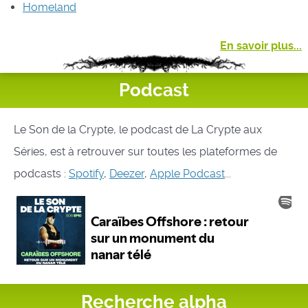
Homeland
En savoir plus...
Podcast
Le Son de la Crypte, le podcast de La Crypte aux
Séries, est à retrouver sur toutes les plateformes de
podcasts :
Spotify
,
Deezer
,
Apple Podcast
...
Recherche alpha