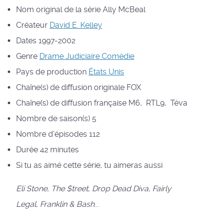
Nom original de la série
Ally McBeal
Créateur
David E. Kelley
Dates
1997-2002
Genre
Drame
Judiciaire
Comédie
Pays de production
États Unis
Chaîne(s) de diffusion originale
FOX
Chaîne(s) de diffusion française
M6, RTL9, Téva
Nombre de saison(s)
5
Nombre d'épisodes
112
Durée
42 minutes
Si tu as aimé cette série, tu aimeras aussi
Eli Stone
,
The $treet
,
Drop Dead Diva
,
Fairly
Legal
,
Franklin & Bash
...