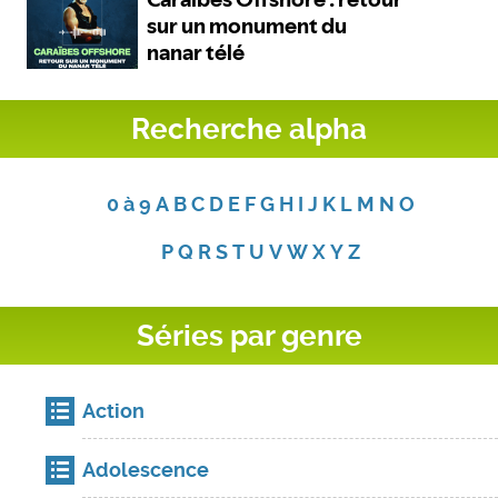
Recherche alpha
0 à 9
A
B
C
D
E
F
G
H
I
J
K
L
M
N
O
P
Q
R
S
T
U
V
W
X
Y
Z
Séries par genre
Action
Adolescence