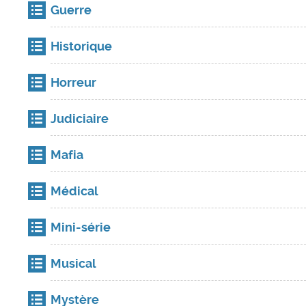
Guerre
Historique
Horreur
Judiciaire
Mafia
Médical
Mini-série
Musical
Mystère