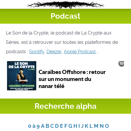
Podcast
Le Son de la Crypte, le podcast de La Crypte aux
Séries, est à retrouver sur toutes les plateformes de
podcasts :
Spotify
,
Deezer
,
Apple Podcast
...
Recherche alpha
0 à 9
A
B
C
D
E
F
G
H
I
J
K
L
M
N
O