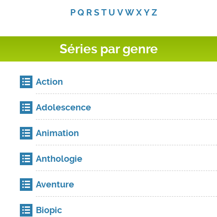
P
Q
R
S
T
U
V
W
X
Y
Z
Séries par genre
Action
Adolescence
Animation
Anthologie
Aventure
Biopic