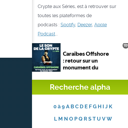
Crypte aux Séries, est à retrouver sur
toutes les plateformes de
podcasts :
Spotify
,
Deezer
,
Apple
Podcast
...
Recherche alpha
0 à 9
A
B
C
D
E
F
G
H
I
J
K
L
M
N
O
P
Q
R
S
T
U
V
W