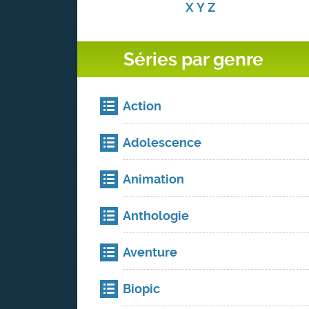
X
Y
Z
Séries par genre
Action
Adolescence
Animation
Anthologie
Aventure
Biopic