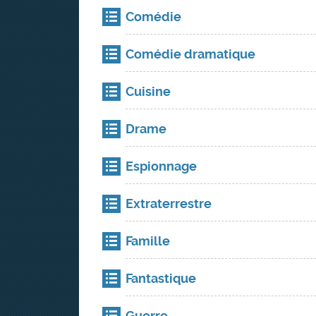
Comédie
Comédie dramatique
Cuisine
Drame
Espionnage
Extraterrestre
Famille
Fantastique
Guerre