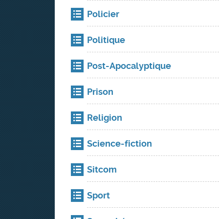
Policier
Politique
Post-Apocalyptique
Prison
Religion
Science-fiction
Sitcom
Sport