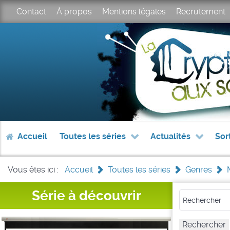
Contact
À propos
Mentions légales
Recrutement
Accueil
Toutes les séries
Actualités
Sor
Vous êtes ici :
Accueil
>
Toutes les séries
>
Genres
>
Série à découvrir