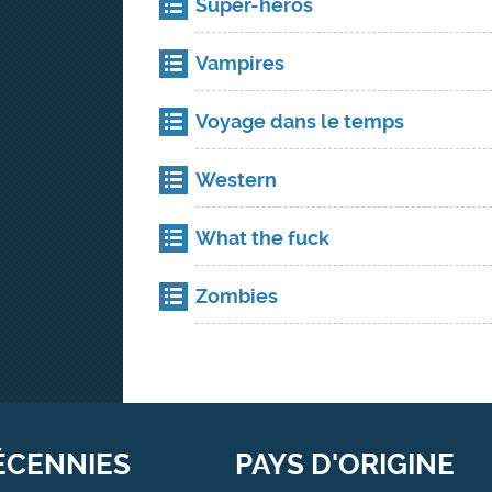
Super-héros
Vampires
Voyage dans le temps
Western
What the fuck
Zombies
ÉCENNIES
PAYS D'ORIGINE