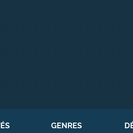
TÉS
GENRES
D