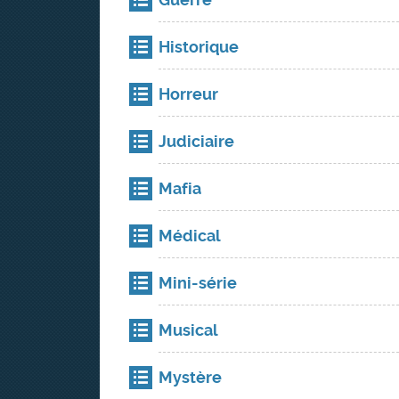
Historique
Horreur
Judiciaire
Mafia
Médical
Mini-série
Musical
Mystère