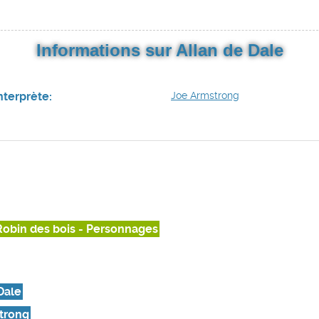
Informations sur Allan de Dale
nterprète:
Joe Armstrong
Robin des bois - Personnages
Dale
trong