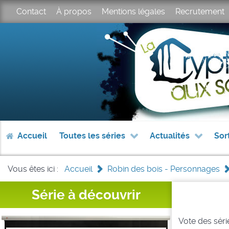
Contact
À propos
Mentions légales
Recrutement
Accueil
Toutes les séries
Actualités
Sor
Vous êtes ici :
Accueil
>
Robin des bois - Personnages
>
Série à découvrir
Vote des série