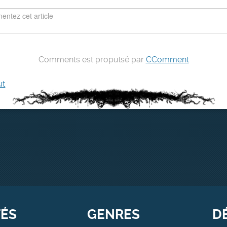
Comments est propulsé par
CComment
ut
TÉS
GENRES
D