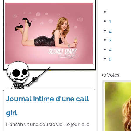
1
2
3
4
5
(0 Votes)
Journal intime d'une call
girl
Hannah vit une double vie. Le jour, elle