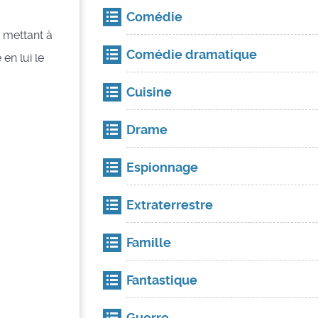
Comédie
 mettant à
Comédie dramatique
en lui le
Cuisine
Drame
Espionnage
Extraterrestre
Famille
Fantastique
Guerre