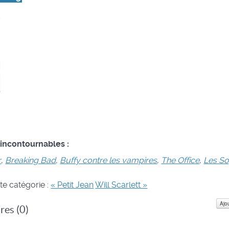
 incontournables :
r
,
Breaking Bad
,
Buffy contre les vampires
,
The Office
,
Les S
te catégorie :
« Petit Jean
Will Scarlett »
Ajo
es (
0
)