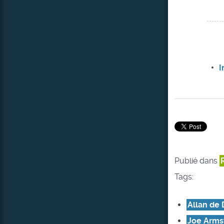
I
Publié dans
Tags:
Allan de 
Joe Arms