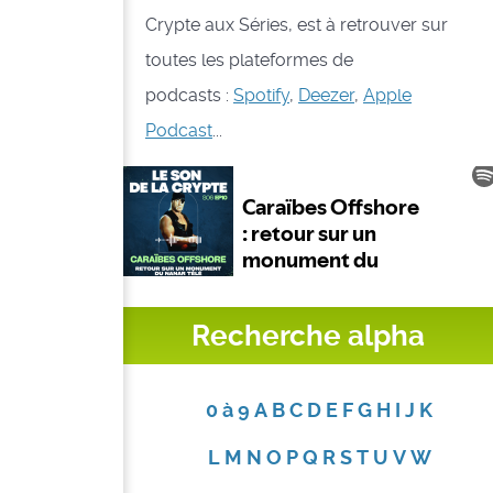
Crypte aux Séries, est à retrouver sur
toutes les plateformes de
podcasts :
Spotify
,
Deezer
,
Apple
Podcast
...
Recherche alpha
0 à 9
A
B
C
D
E
F
G
H
I
J
K
L
M
N
O
P
Q
R
S
T
U
V
W