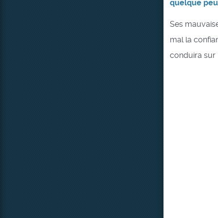
quelque peu 
Ses mauvaise
mal la confia
conduira sur u