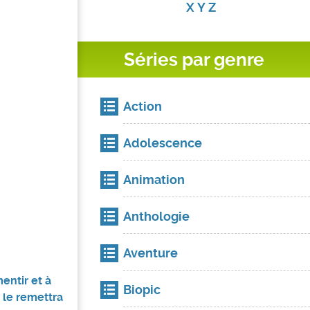
X
Y
Z
Séries par genre
Action
Adolescence
Animation
Anthologie
Aventure
entir et à
Biopic
 le remettra