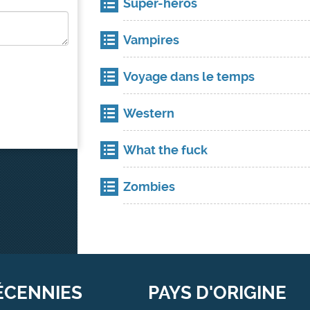
Super-héros
Vampires
Voyage dans le temps
Western
What the fuck
Zombies
ÉCENNIES
PAYS D'ORIGINE