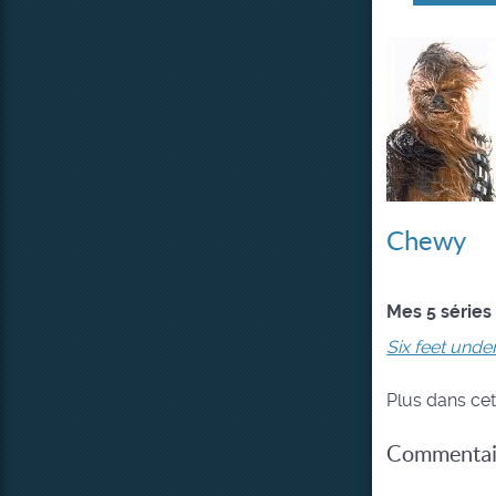
Chewy
Mes 5 séries
Six feet unde
Plus dans cet
Commentair