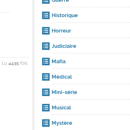
Historique
Horreur
Judiciaire
Mafia
Lu
4435
fois
Médical
Mini-série
Musical
Mystère