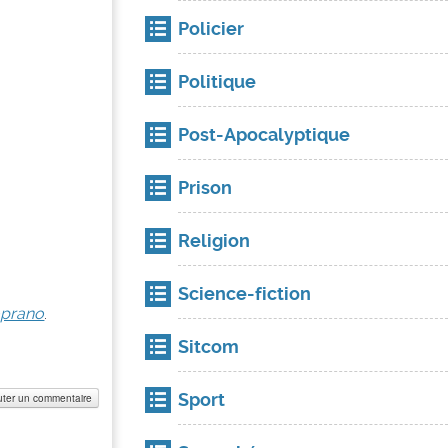
Policier
Politique
Post-Apocalyptique
Prison
Religion
Science-fiction
oprano
.
Sitcom
Sport
uter un commentaire