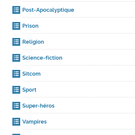
Post-Apocalyptique
Prison
Religion
Science-fiction
Sitcom
Sport
Super-héros
Vampires