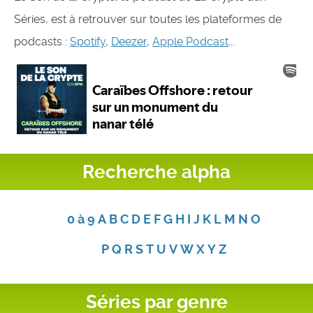
Séries, est à retrouver sur toutes les plateformes de
podcasts :
Spotify
,
Deezer
,
Apple Podcast
...
Recherche alpha
0 à 9
A
B
C
D
E
F
G
H
I
J
K
L
M
N
O
P
Q
R
S
T
U
V
W
X
Y
Z
Séries par genre