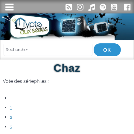
Chaz
Vote des sériephiles :
1
2
3