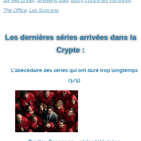
Six feet under
,
Breaking Bad
,
Buffy contre les vampires
,
The Office
,
Les Soprano
.
Les dernières séries arrivées dans la
Crypte :
L'abécédaire des séries qui ont duré trop longtemps
(3/5)