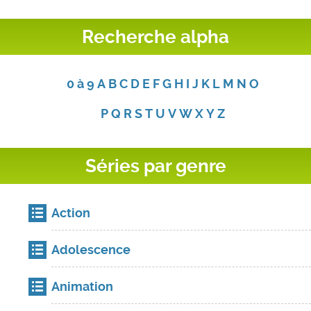
Recherche alpha
0 à 9
A
B
C
D
E
F
G
H
I
J
K
L
M
N
O
P
Q
R
S
T
U
V
W
X
Y
Z
Séries par genre
Action
Adolescence
Animation