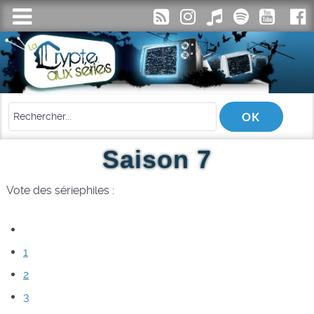
Saison 7
Vote des sériephiles :
1
2
3