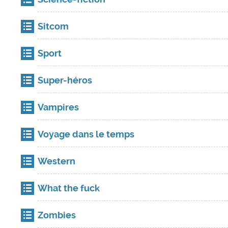
Sitcom
Sport
Super-héros
Vampires
Voyage dans le temps
Western
What the fuck
Zombies