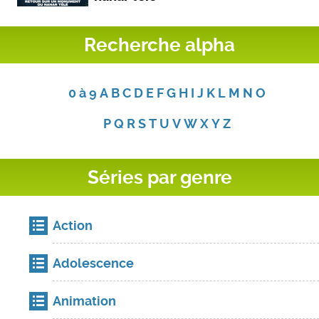
Recherche alpha
0 à 9
A
B
C
D
E
F
G
H
I
J
K
L
M
N
O
P
Q
R
S
T
U
V
W
X
Y
Z
Séries par genre
Action
Adolescence
Animation