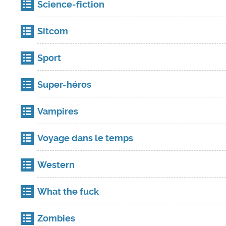
Science-fiction
Sitcom
Sport
Super-héros
Vampires
Voyage dans le temps
Western
What the fuck
Zombies