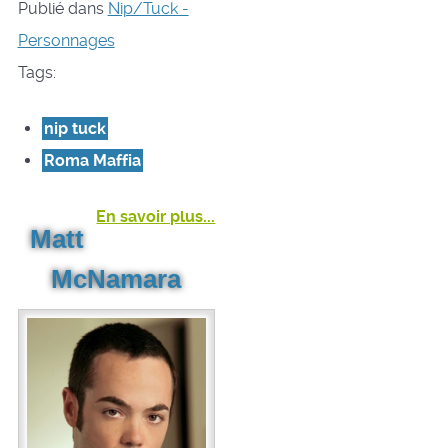
Publié dans
Nip/Tuck -
Personnages
Tags:
nip tuck
Roma Maffia
En savoir plus...
Matt
McNamara