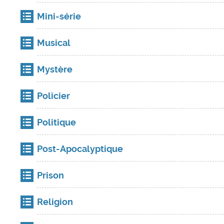
Mini-série
Musical
Mystère
Policier
Politique
Post-Apocalyptique
Prison
Religion