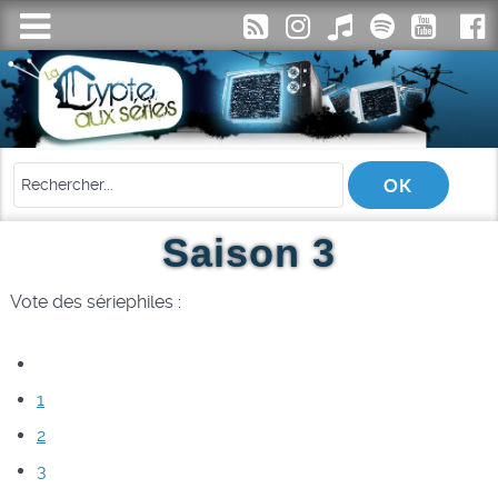
Saison 3
Vote des sériephiles :
1
2
3