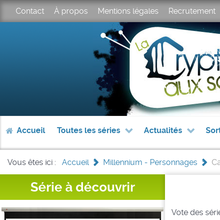
Contact
À propos
Mentions légales
Recrutement
Accueil
Toutes les séries
Actualités
Sor
Vous êtes ici :
Accueil
>
Millennium - Personnages
>
Ca
Série à découvrir
Vote des série