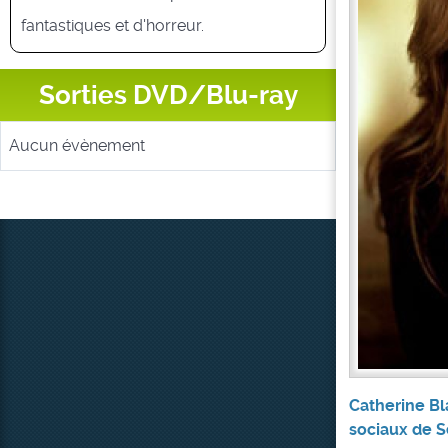
fantastiques et d'horreur.
Sorties DVD/Blu-ray
Aucun évènement
Catherine Bl
sociaux de S