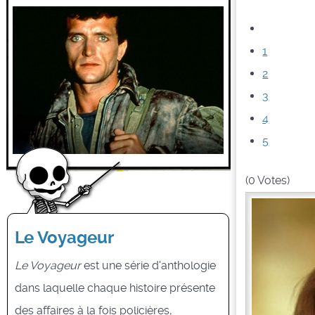
1
2
3
4
5
(0 Votes)
Le Voyageur
Le Voyageur
est une série d'anthologie
dans laquelle chaque histoire présente
des affaires à la fois policières,