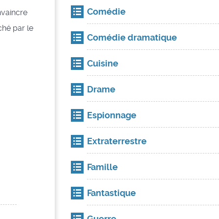
Comédie
nvaincre
ché par le
Comédie dramatique
Cuisine
Drame
Espionnage
Extraterrestre
Famille
Fantastique
Guerre