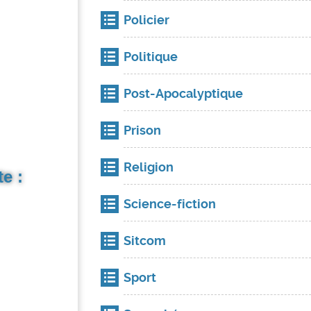
Policier
Politique
Post-Apocalyptique
Prison
Religion
e :
Science-fiction
Sitcom
Sport