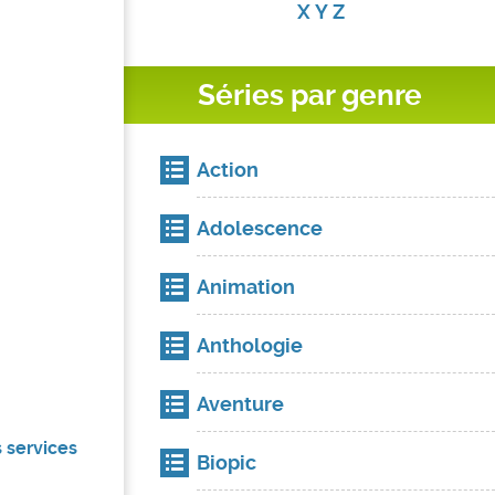
X
Y
Z
Séries par genre
Action
Adolescence
Animation
Anthologie
Aventure
s services
Biopic