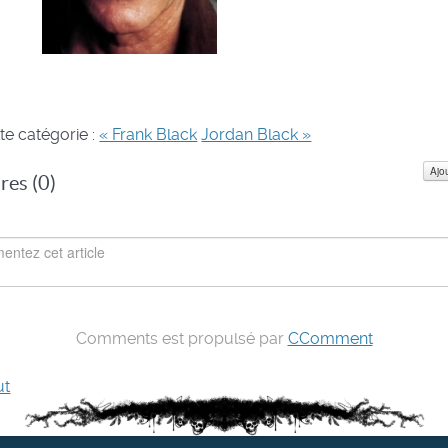
te catégorie :
« Frank Black
Jordan Black »
Ajo
es (
0
)
Comments est propulsé par
CComment
ut