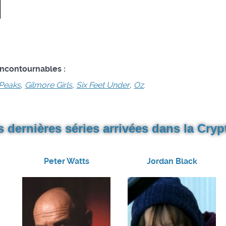
e
 incontournables :
 Peaks
,
Gilmore Girls
,
Six Feet Under
,
Oz
.
s dernières séries arrivées dans la Crypt
Peter Watts
Jordan Black