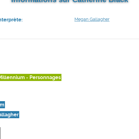
nterprète:
Megan Gallagher
Millennium - Personnages
um
llagher