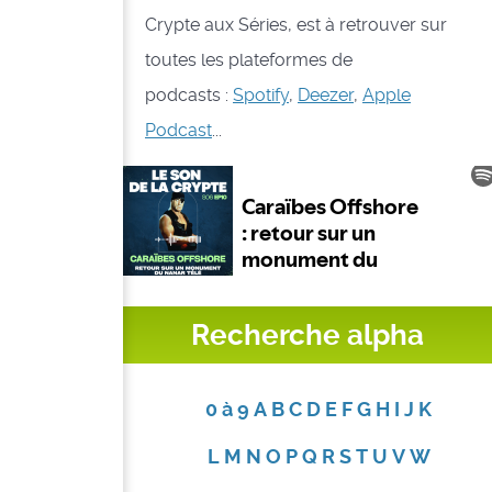
Crypte aux Séries, est à retrouver sur
toutes les plateformes de
podcasts :
Spotify
,
Deezer
,
Apple
Podcast
...
Recherche alpha
0 à 9
A
B
C
D
E
F
G
H
I
J
K
L
M
N
O
P
Q
R
S
T
U
V
W