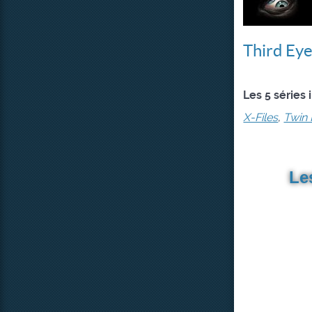
Third Ey
Les 5 séries
X-Files
,
Twin
Le