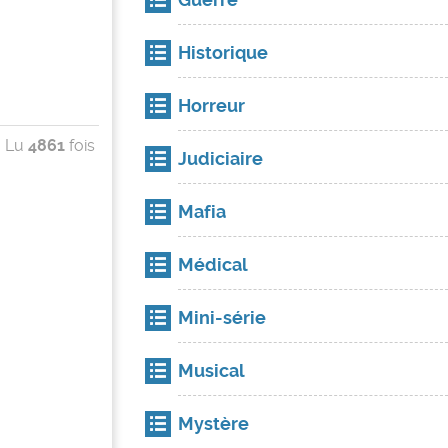
Historique
Horreur
Lu
4861
fois
Judiciaire
Mafia
Médical
Mini-série
Musical
Mystère