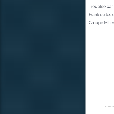
Troublée par 
Frank de les 
Groupe Mille