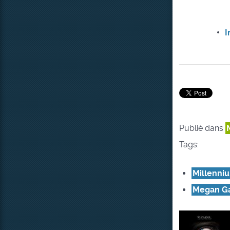
I
Publié dans
Tags:
Millenni
Megan Ga