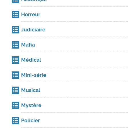
Horreur
Judiciaire
Mafia
Médical
Mini-série
Musical
Mystère
Policier