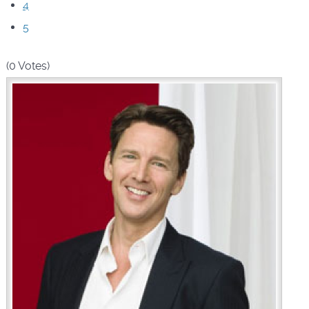
4
5
(0 Votes)