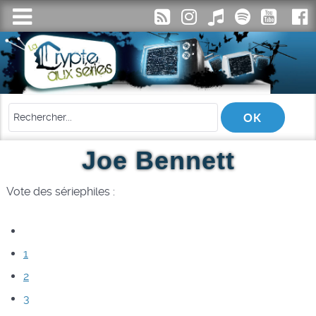
Joe Bennett
Vote des sériephiles :
1
2
3