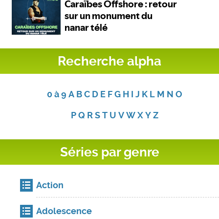
Recherche alpha
0 à 9
A
B
C
D
E
F
G
H
I
J
K
L
M
N
O
P
Q
R
S
T
U
V
W
X
Y
Z
Séries par genre
Action
Adolescence