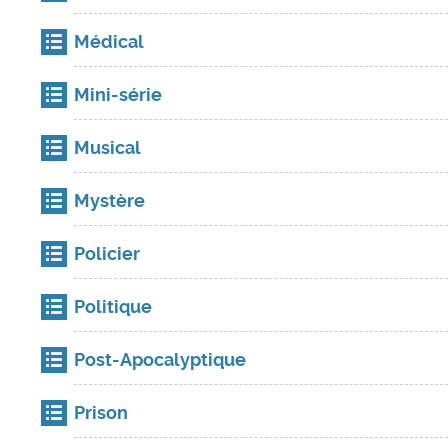
Médical
Mini-série
Musical
Mystère
Policier
Politique
Post-Apocalyptique
Prison