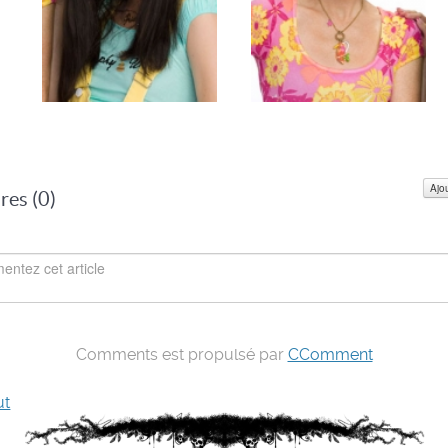
Ajo
es (
0
)
Comments est propulsé par
CComment
ut