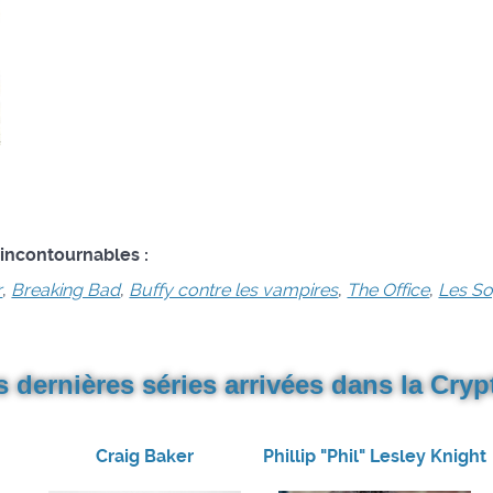
 incontournables :
r
,
Breaking Bad
,
Buffy contre les vampires
,
The Office
,
Les S
s dernières séries arrivées dans la Crypt
Craig Baker
Phillip "Phil" Lesley Knight