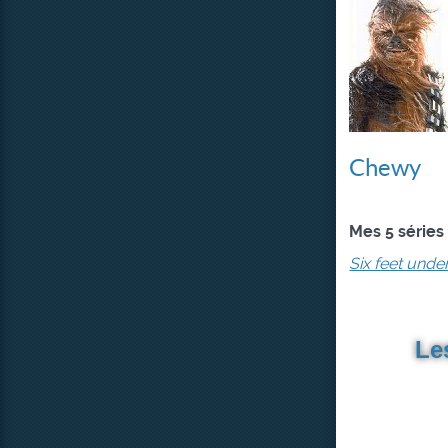
Chewy
Mes 5 séries
Six feet unde
Le