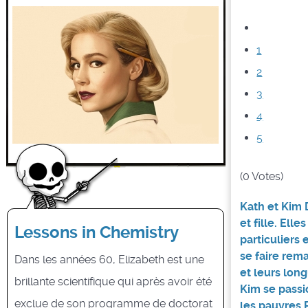
1
2
3
4
5
(0 Votes)
Kath et Kim
et fille. El
Lessons in Chemistry
particuliers
se faire rem
Dans les années 60, Elizabeth est une
et leurs lon
brillante scientifique qui après avoir été
Kim se passi
exclue de son programme de doctorat
les pauvres P