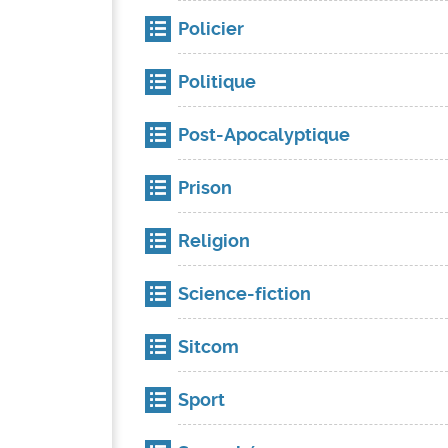
Policier
Politique
Post-Apocalyptique
Prison
Religion
Science-fiction
Sitcom
Sport