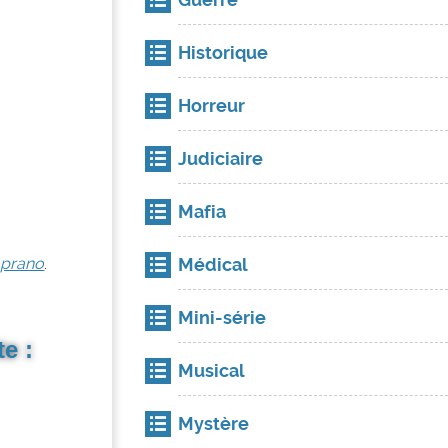
Historique
Horreur
Judiciaire
Mafia
Médical
oprano
.
Mini-série
e :
Musical
Mystère