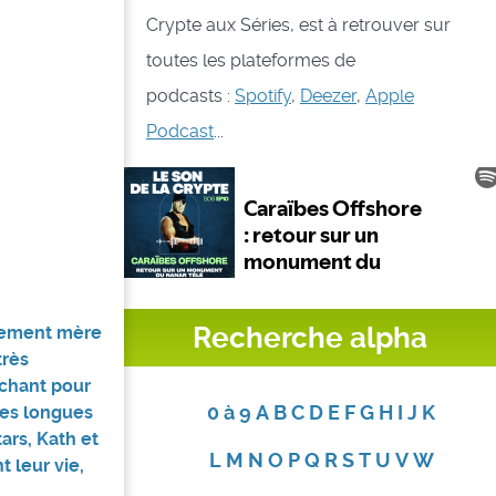
Crypte aux Séries, est à retrouver sur
toutes les plateformes de
podcasts :
Spotify
,
Deezer
,
Apple
Podcast
...
Recherche alpha
vement mère
très
nchant pour
0 à 9
A
B
C
D
E
F
G
H
I
J
K
ses longues
ars, Kath et
L
M
N
O
P
Q
R
S
T
U
V
W
 leur vie,