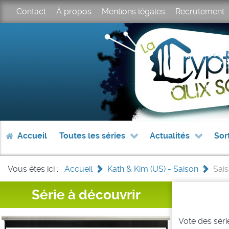
Contact
À propos
Mentions légales
Recrutement
Accueil
Toutes les séries
Actualités
Sor
Vous êtes ici :
Accueil
>
Kath & Kim (US) - Saison
>
Sais
Série à découvrir
Vote des série