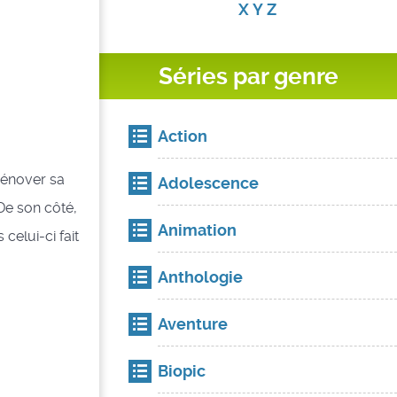
X
Y
Z
Séries par genre
Action
rénover sa
Adolescence
De son côté,
Animation
celui-ci fait
Anthologie
Aventure
Biopic