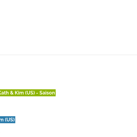
Kath & Kim (US) - Saison
im (US)