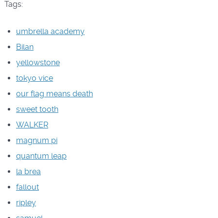
Tags:
umbrella academy
Bilan
yellowstone
tokyo vice
our flag means death
sweet tooth
WALKER
magnum pi
quantum leap
la brea
fallout
ripley