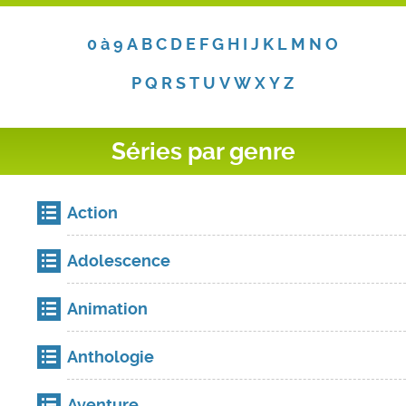
0 à 9
A
B
C
D
E
F
G
H
I
J
K
L
M
N
O
P
Q
R
S
T
U
V
W
X
Y
Z
Séries par genre
Action
Adolescence
Animation
Anthologie
Aventure