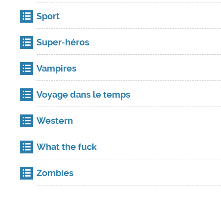
Sport
Super-héros
Vampires
Voyage dans le temps
Western
What the fuck
Zombies