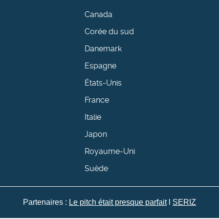
Canada
Corée du sud
Danemark
Espagne
États-Unis
France
Italie
Japon
Royaume-Uni
Suède
Partenaires :
Le pitch était presque parfait
l
SERIZ