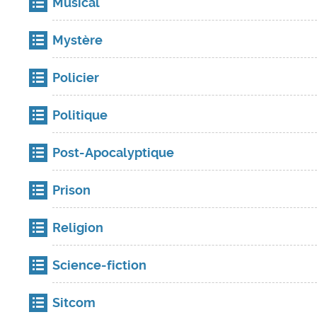
Musical
Mystère
Policier
Politique
Post-Apocalyptique
Prison
Religion
Science-fiction
Sitcom