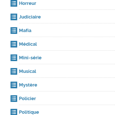
Horreur
Judiciaire
Mafia
Médical
Mini-série
Musical
Mystère
Policier
Politique