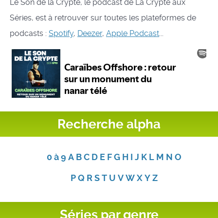
Le Son de la Crypte, le podcast de La Crypte aux
Séries, est à retrouver sur toutes les plateformes de
podcasts :
Spotify
,
Deezer
,
Apple Podcast
...
Recherche alpha
0 à 9
A
B
C
D
E
F
G
H
I
J
K
L
M
N
O
P
Q
R
S
T
U
V
W
X
Y
Z
Séries par genre