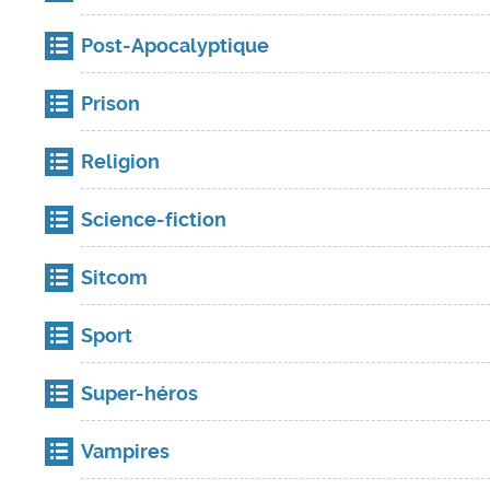
Post-Apocalyptique
Prison
Religion
Science-fiction
Sitcom
Sport
Super-héros
Vampires