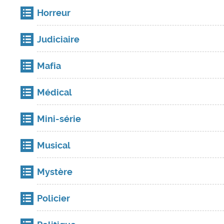
Horreur
Judiciaire
Mafia
Médical
Mini-série
Musical
Mystère
Policier