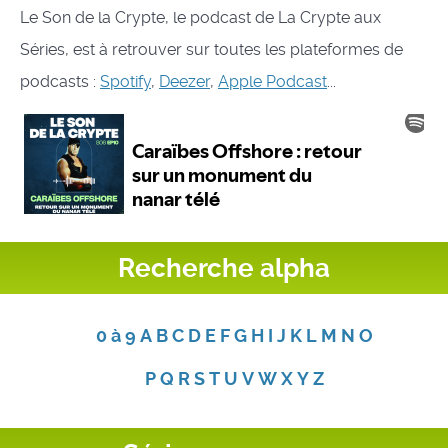
Le Son de la Crypte, le podcast de La Crypte aux
Séries, est à retrouver sur toutes les plateformes de
podcasts :
Spotify
,
Deezer
,
Apple Podcast
...
Recherche alpha
0 à 9
A
B
C
D
E
F
G
H
I
J
K
L
M
N
O
P
Q
R
S
T
U
V
W
X
Y
Z