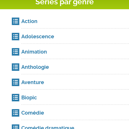
Séries par genre
Action
Adolescence
Animation
Anthologie
Aventure
Biopic
Comédie
Comédie dramatique