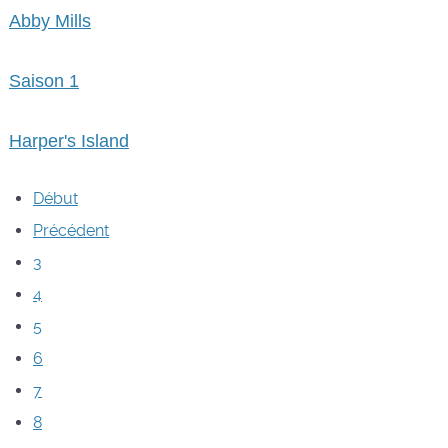
Abby Mills
Saison 1
Harper's Island
Début
Précédent
3
4
5
6
7
8