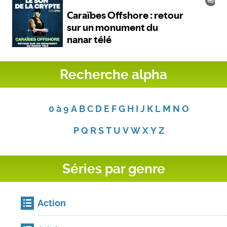
Recherche alpha
0 à 9
A
B
C
D
E
F
G
H
I
J
K
L
M
N
O
P
Q
R
S
T
U
V
W
X
Y
Z
Séries par genre
Action