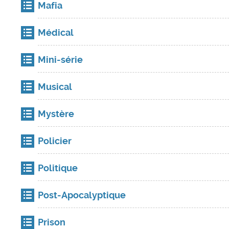
Mafia
Médical
Mini-série
Musical
Mystère
Policier
Politique
Post-Apocalyptique
Prison