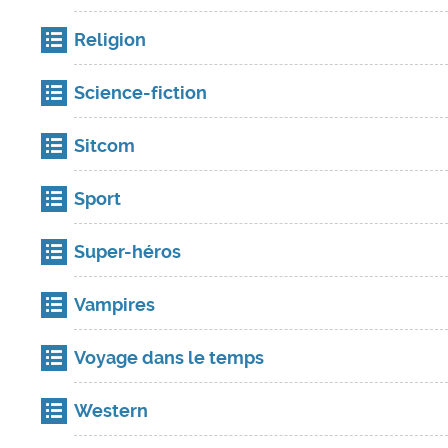
Religion
Science-fiction
Sitcom
Sport
Super-héros
Vampires
Voyage dans le temps
Western