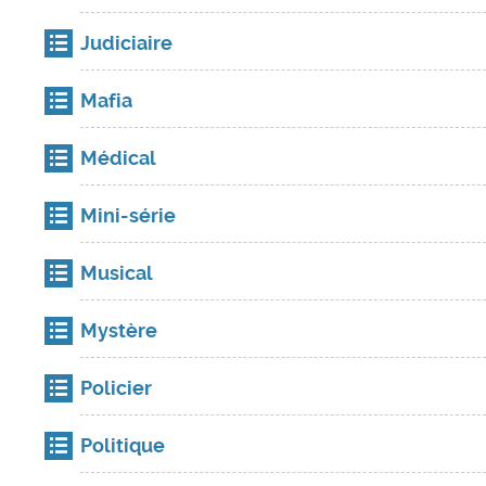
Judiciaire
Mafia
Médical
Mini-série
Musical
Mystère
Policier
Politique