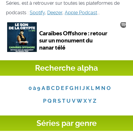
Séries, est à retrouver sur toutes les plateformes de
podcasts :
Spotify
,
Deezer
,
Apple Podcast
...
Recherche alpha
0 à 9
A
B
C
D
E
F
G
H
I
J
K
L
M
N
O
P
Q
R
S
T
U
V
W
X
Y
Z
Séries par genre