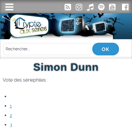
Simon Dunn
Vote des sériephiles :
1
2
3