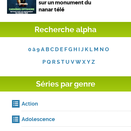
Recherche alpha
0 à 9
A
B
C
D
E
F
G
H
I
J
K
L
M
N
O
P
Q
R
S
T
U
V
W
X
Y
Z
Séries par genre
Action
Adolescence