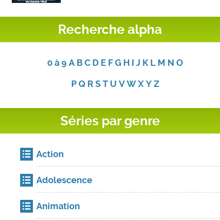
Recherche alpha
0 à 9
A
B
C
D
E
F
G
H
I
J
K
L
M
N
O
P
Q
R
S
T
U
V
W
X
Y
Z
Séries par genre
Action
Adolescence
Animation