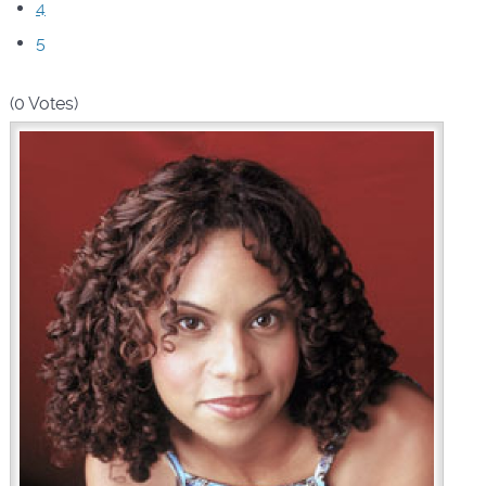
4
5
(0 Votes)