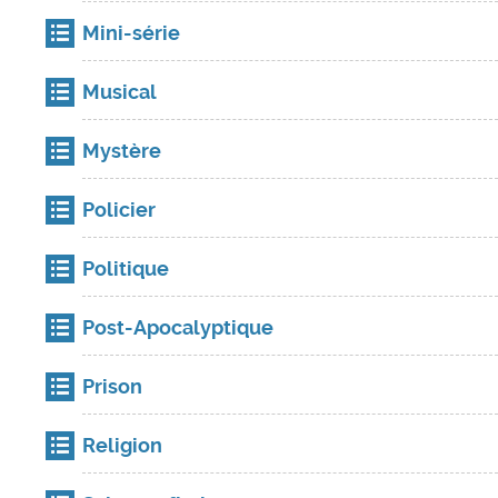
Mini-série
Musical
Mystère
Policier
Politique
Post-Apocalyptique
Prison
Religion