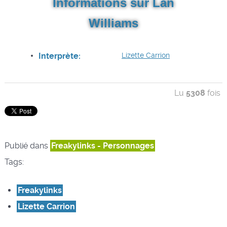
Informations sur Lan
Williams
Interprète:
Lizette Carrion
Lu
5308
fois
Publié dans
Freakylinks - Personnages
Tags:
Freakylinks
Lizette Carrion