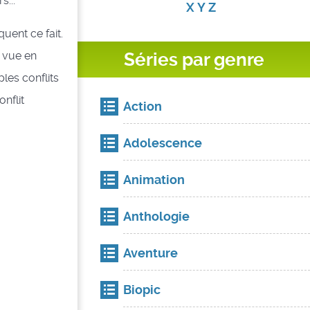
s...
X
Y
Z
uent ce fait.
Séries par genre
e vue en
les conflits
onflit
Action
Adolescence
Animation
Anthologie
Aventure
Biopic