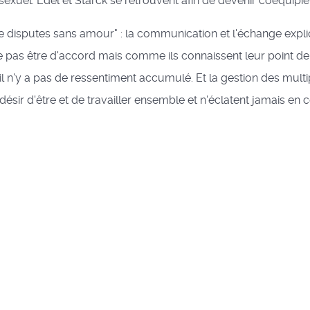
exuel. Edel et Starck se retrouvent afin de devenir coéquipier
 de disputes sans amour" : la communication et l'échange expliq
e pas être d'accord mais comme ils connaissent leur point d
 n'y a pas de ressentiment accumulé. Et la gestion des multip
désir d'être et de travailler ensemble et n'éclatent jamais en c