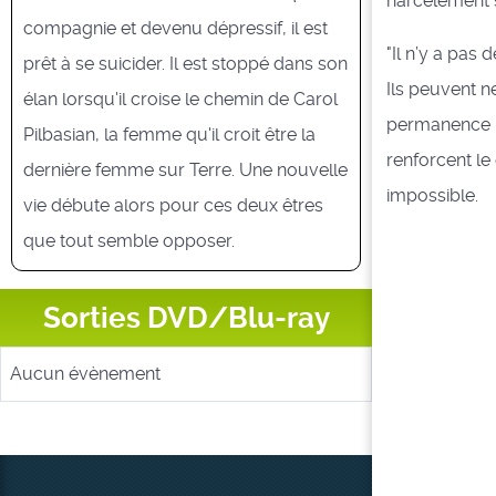
harcèlement s
compagnie et devenu dépressif, il est
"Il n’y a pas
prêt à se suicider. Il est stoppé dans son
Ils peuvent n
élan lorsqu'il croise le chemin de Carol
permanence il
Pilbasian, la femme qu'il croit être la
renforcent le 
dernière femme sur Terre. Une nouvelle
impossible.
vie débute alors pour ces deux êtres
que tout semble opposer.
Sorties DVD/Blu-ray
Aucun évènement