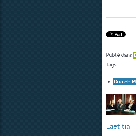
Publié dans
Tags:
Duo de M
Laetitia