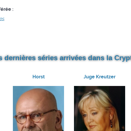
férée :
es
.
s dernières séries arrivées dans la Crypt
Horst
Juge Kreutzer