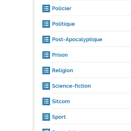
Policier
Politique
Post-Apocalyptique
Prison
Religion
Science-fiction
Sitcom
Sport