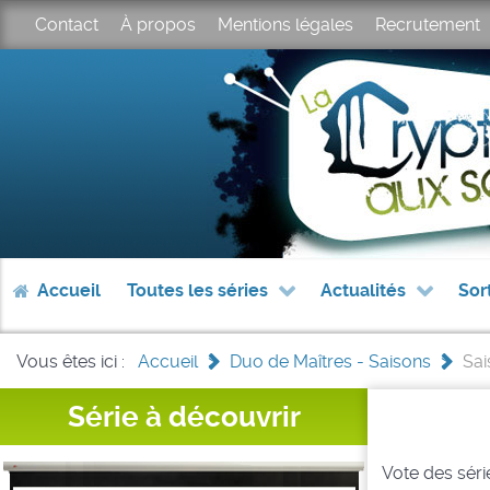
Contact
À propos
Mentions légales
Recrutement
Accueil
Toutes les séries
Actualités
Sor
Vous êtes ici :
Accueil
>
Duo de Maîtres - Saisons
>
Sai
Série à découvrir
Vote des série