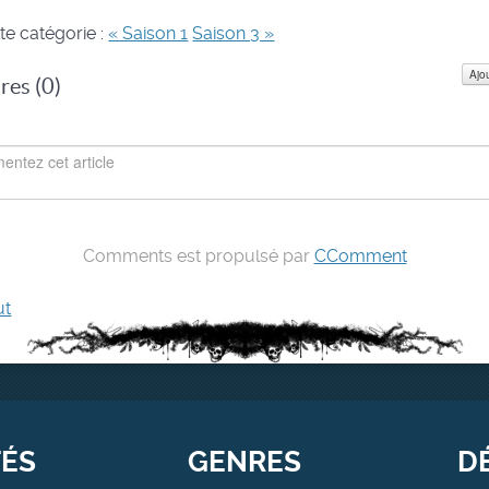
te catégorie :
« Saison 1
Saison 3 »
Ajo
es (
0
)
Comments est propulsé par
CComment
ut
TÉS
GENRES
D