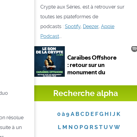
Crypte aux Séries, est à retrouver sur
toutes les plateformes de
podcasts :
Spotify
,
Deezer
,
Apple
Podcast
...
Recherche alpha
 duo
0 à 9
A
B
C
D
E
F
G
H
I
J
K
non résolue
L
M
N
O
P
Q
R
S
T
U
V
W
 suite à un