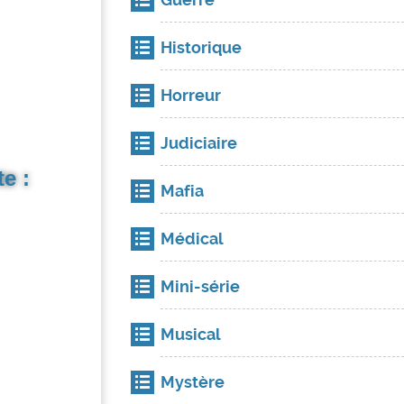
Historique
Horreur
Judiciaire
e :
Mafia
Médical
Mini-série
Musical
Mystère