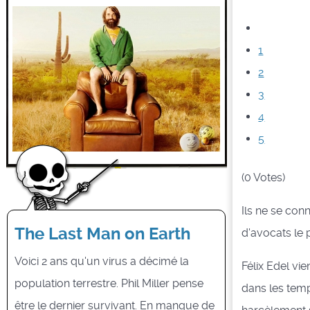
1
2
3
4
5
(0 Votes)
Ils ne se con
The Last Man on Earth
d'avocats le p
Voici 2 ans qu'un virus a décimé la
Félix Edel vi
population terrestre. Phil Miller pense
dans les temp
être le dernier survivant. En manque de