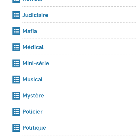
Judiciaire
Mafia
Médical
Mini-série
Musical
Mystère
Policier
Politique