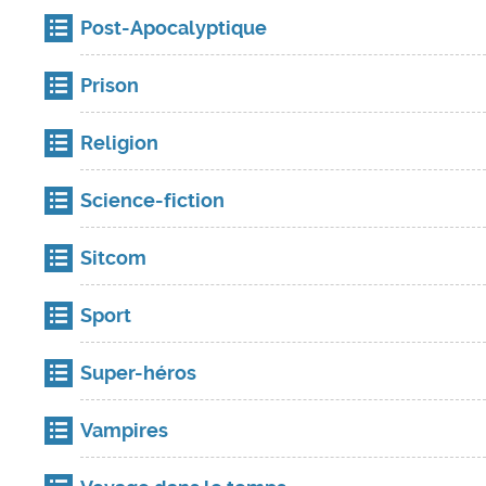
Post-Apocalyptique
Prison
Religion
Science-fiction
Sitcom
Sport
Super-héros
Vampires