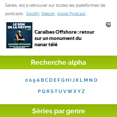
Séries, est à retrouver sur toutes les plateformes de
podcasts :
Spotify
,
Deezer
,
Apple Podcast
...
Recherche alpha
0 à 9
A
B
C
D
E
F
G
H
I
J
K
L
M
N
O
P
Q
R
S
T
U
V
W
X
Y
Z
Séries par genre