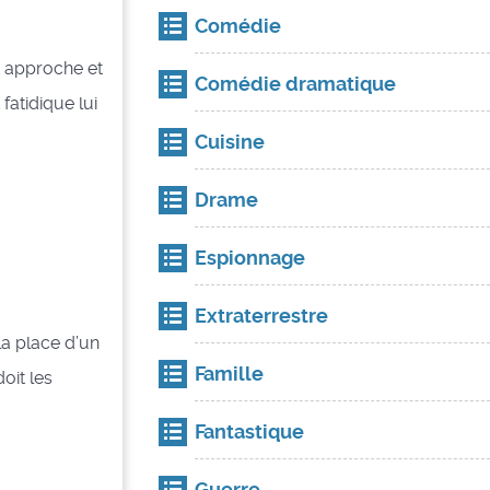
Comédie
K approche et
Comédie dramatique
atidique lui
Cuisine
Drame
Espionnage
Extraterrestre
a place d’un
Famille
doit les
Fantastique
Guerre