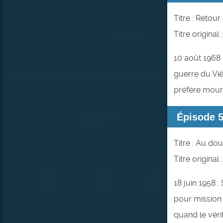
Titre : Retou
Titre original
10 août 1968
guerre du Viê
préfère mour
Épisode 
Titre : Au d
Titre original :
18 juin 1958 
pour mission 
quand le véri