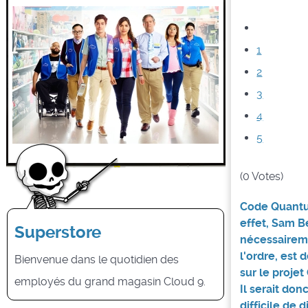
1
2
3
4
5
(0 Votes)
Code Quantum 
effet, Sam B
Superstore
nécessaireme
l'ordre, est 
Bienvenue dans le quotidien des
sur le proje
employés du grand magasin Cloud 9.
Il serait don
difficile de 