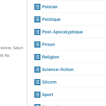
Policier
Politique
Post-Apocalyptique
Prison
restres. Selon
it-fils
Religion
Science-fiction
Sitcom
Sport