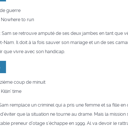
r de guerre
 : Nowhere to run
 : Sam se retrouve amputé de ses deux jambes en tant que vé
t-Nam. Il doit à la fois sauver son mariage et un de ses cam
ir que vivre avec son handicap.
5
ouzième coup de minuit
 Killin’ time
: Sam remplace un criminel qui a pris une femme et sa fille en o
d’éviter que la situation ne tourne au drame. Mais la missio
table preneur d’otage s’échappe en 1999. Al va devoir le ratt