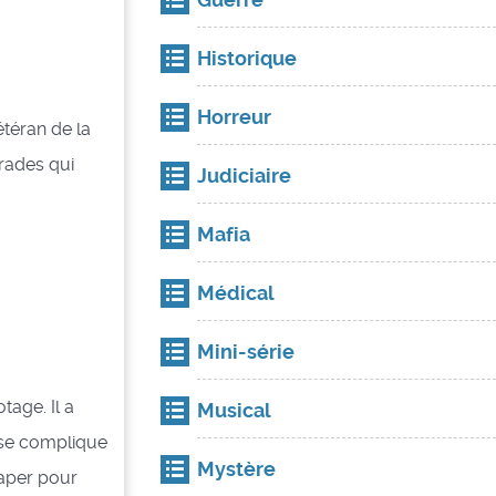
Historique
Horreur
téran de la
arades qui
Judiciaire
Mafia
Médical
Mini-série
tage. Il a
Musical
n se complique
Mystère
raper pour