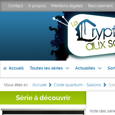
Contact
À propos
Mentions légales
Recrutement
Accueil
Toutes les séries
Actualités
Sor
Vous êtes ici :
Accueil
>
Code quantum - Saisons
>
Sai
Série à découvrir
Vote des série