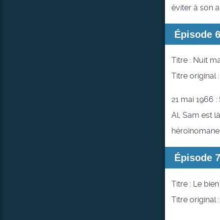
éviter à son 
Épisode 
Titre : Nuit 
Titre original 
21 mai 1966 :
Al, Sam est là
héroïnomane
Épisode 
Titre : Le bien
Titre original