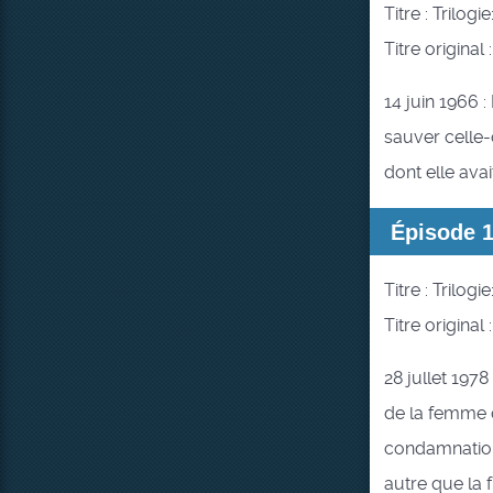
Titre : Trilog
Titre original 
14 juin 1966 :
sauver celle-
dont elle avai
Épisode 
Titre : Trilog
Titre original 
28 jullet 197
de la femme q
condamnation 
autre que la f