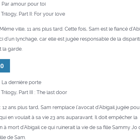
ie: Par amour pour toi
: Trilogy, Part II: For your love
 Même ville, 11 ans plus tard. Cette fois, Sam est le fiancé d’Abi
ci d’un lynchage, car elle est jugée responsable de la dispari
t la garde.
10
ie: La dernière porte
: Trilogy, Part III : The last door
8 : 12 ans plus tard, Sam remplace l’avocat d’Abigail jugée po
ui en voulait à sa vie 23 ans auparavant. Il doit empêcher la
à mort d’Abigail ce qui ruinerait la vie de sa fille Sammy Jo q
ille de Sam.