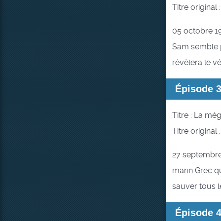
Titre original
05 octobre 1
Sam semble p
révèlera le vé
Épisode 
Titre : La mé
Titre original
27 septembre
marin Grec qui
sauver tous le
Épisode 