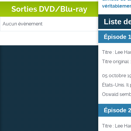
véritablemen
Sorties DVD/Blu-ray
Liste d
Aucun évènement
Épisode 
Titre : Lee H
Titre original
05 octobre 1
États-Unis. I
Oswald semble
Épisode 
Titre : Lee Ha