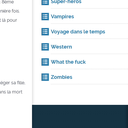
Super-héros
u 8ème
ière fois.
Vampires
t là pour
Voyage dans le temps
Western
What the fuck
Zombies
ger sa fille,
ans la mort