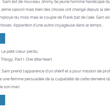
 : Sam est de nouveau Jimmy (le jeune homme handicapé d
 2ème saison) mais bien des choses ont changé depuis la dern
mployé du mois mais le couple de Frank bat de l’aile. Sam es
choses. Apparition d’une autre voyageuse dans le temps...
8
ie: Le petit cœur perdu
: Trilogy, Part I: One little heart
: Sam prend l’apparence d’un shérif et a pour mission de proté
re une femme persuadée de la culpabilité de cette dernière d
 de son mari.
9