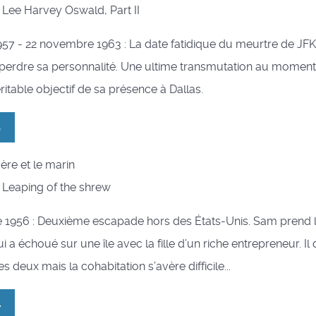
 : Lee Harvey Oswald, Part II
957 - 22 novembre 1963 : La date fatidique du meurtre de JF
erdre sa personnalité. Une ultime transmutation au moment f
ritable objectif de sa présence à Dallas.
3
gère et le marin
 : Leaping of the shrew
 1956 : Deuxième escapade hors des États-Unis. Sam prend l
 a échoué sur une île avec la fille d’un riche entrepreneur. Il 
s deux mais la cohabitation s’avère difficile...
4