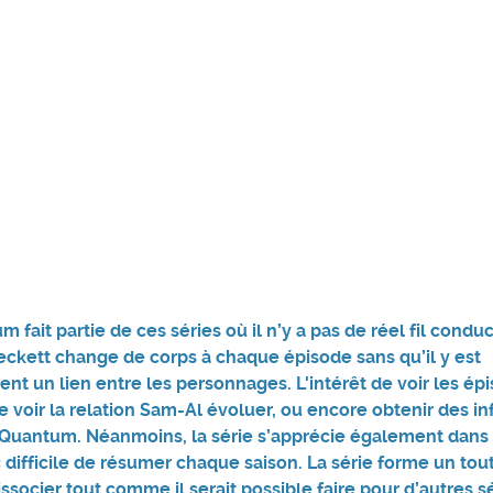
fait partie de ces séries où il n’y a pas de réel fil condu
eckett change de corps à chaque épisode sans qu’il y est
nt un lien entre les personnages. L'intérêt de voir les ép
de voir la relation Sam-Al évoluer, ou encore obtenir des i
t Quantum. Néanmoins, la série s’apprécie également dans 
c difficile de résumer chaque saison. La série forme un tout
dissocier tout comme il serait possible faire pour d’autres s