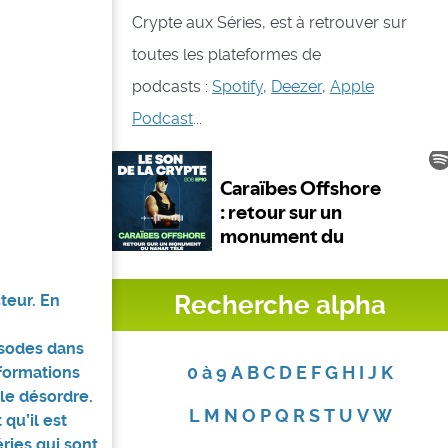
Crypte aux Séries, est à retrouver sur
toutes les plateformes de
podcasts :
Spotify
,
Deezer
,
Apple
Podcast
...
Recherche alpha
cteur. En
isodes dans
0 à 9
A
B
C
D
E
F
G
H
I
J
K
nformations
le désordre.
L
M
N
O
P
Q
R
S
T
U
V
W
 qu’il est
éries qui sont