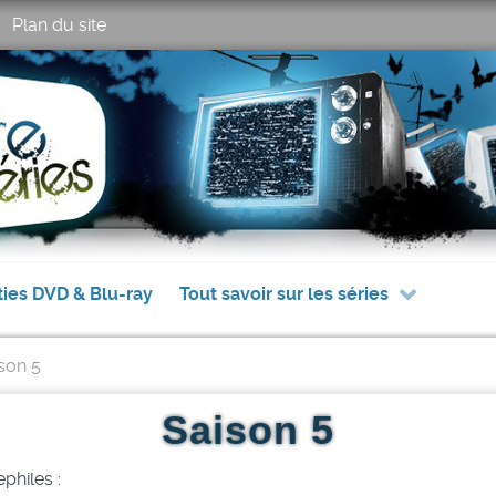
Plan du site
ties DVD & Blu-ray
Tout savoir sur les séries
son 5
Saison 5
philes :