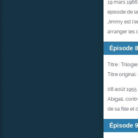
19 mars 1966
épisode de la
Jimmy est l’e
arranger les 
Épisode 
Titre : Trilog
Titre original 
08 août 1955 
Abigail, cont
de sa fille et
Épisode 