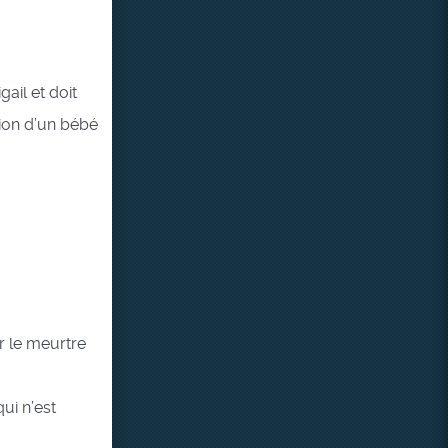
gail et doit
tion d’un bébé
ur le meurtre
ui n’est