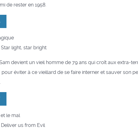
ami de rester en 1958.
6
magique
: Star light, star bright
 Sam devient un vieil homme de 79 ans qui croît aux extra-ter
 pour éviter à ce vieillard de se faire interner et sauver son pet
.
7
 et le mal
 : Deliver us from Evil