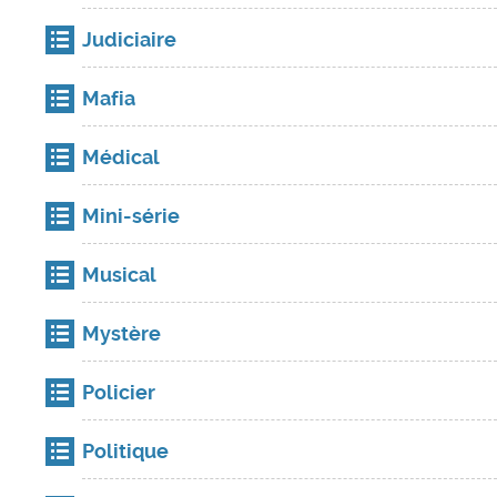
Judiciaire
Mafia
Médical
Mini-série
Musical
Mystère
Policier
Politique