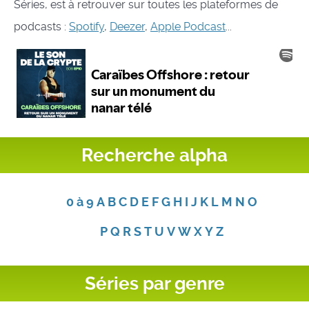
Séries, est à retrouver sur toutes les plateformes de
podcasts :
Spotify
,
Deezer
,
Apple Podcast
...
Recherche alpha
0 à 9
A
B
C
D
E
F
G
H
I
J
K
L
M
N
O
P
Q
R
S
T
U
V
W
X
Y
Z
Séries par genre